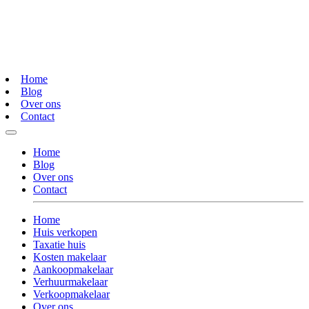
Home
Blog
Over ons
Contact
Home
Blog
Over ons
Contact
Home
Huis verkopen
Taxatie huis
Kosten makelaar
Aankoopmakelaar
Verhuurmakelaar
Verkoopmakelaar
Over ons