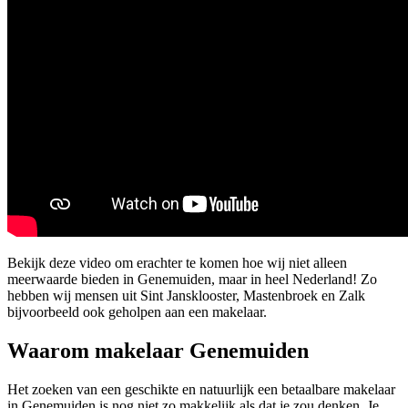
Bekijk deze video om erachter te komen hoe wij niet alleen
meerwaarde bieden in Genemuiden, maar in heel Nederland! Zo
hebben wij mensen uit Sint Jansklooster, Mastenbroek en Zalk
bijvoorbeeld ook geholpen aan een makelaar.
Waarom makelaar Genemuiden
Het zoeken van een geschikte en natuurlijk een betaalbare makelaar
in Genemuiden is nog niet zo makkelijk als dat je zou denken. Je