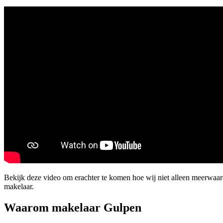
Bekijk deze video om erachter te komen hoe wij niet alleen meerwaa
makelaar.
Waarom makelaar Gulpen