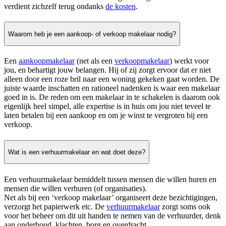
verdient zichzelf terug ondanks
de kosten
.
Waarom heb je een aankoop- of verkoop makelaar nodig?
Een
aankoopmakelaar
(net als een
verkoopmakelaar
) werkt voor
jou, en behartigt jouw belangen. Hij of zij zorgt ervoor dat er niet
alleen door een roze bril naar een woning gekeken gaat worden. De
juiste waarde inschatten en rationeel nadenken is waar een makelaar
goed in is. De reden om een makelaar in te schakelen is daarom ook
eigenlijk heel simpel, alle expertise is in huis om jou niet teveel te
laten betalen bij een aankoop en om je winst te vergroten bij een
verkoop.
Wat is een verhuurmakelaar en wat doet deze?
Een verhuurmakelaar bemiddelt tussen mensen die willen huren en
mensen die willen verhuren (of organisaties).
Net als bij een ‘verkoop makelaar’ organiseert deze bezichtigingen,
verzorgt het papierwerk etc. De
verhuurmakelaar
zorgt soms ook
voor het beheer om dit uit handen te nemen van de verhuurder, denk
aan onderhoud, klachten, borg en overdracht.