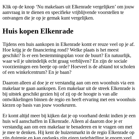
Klik op de knop ‘Nu makelaars uit Elkenrade vergelijken’ om jouw
aanvraag in te dienen en specifieke vrijblijvende voorstellen te
ontvangen die je op je gemak kunt vergelijken.
Huis kopen Elkenrade
Tijdens een huis aankopen in Elkenrade komt er reuze veel op je af.
Hoe krijg je de financiering rond? Welke plaats is het meest
geschikt? Is er een bestemmingsplan voor de buurt? En natuurlijk,
waar wil je uiteindelijk echt graag verblijven? En zijn de sociale
voorzieningen een beetje op orde? Hoeveel is de afstand tot scholen
of een winkelcentrum? En je baan?
Daarom alleen al doe je er verstandig aan om een woonhuis via een
makelaar te gaan aankopen. Een makelaar uit de streek Elkenrade is
bij uitstek geschikt gezien hij of zij op de hoogte is van alle
ontwikkelingen binnen de regio en heeft ervaring met een woonhuis
kiezen op basis van jouw voorkeuren.
Er komt altijd meer bij kijken dat je op voorhand denkt indien je een
huis wil aanschaffen in Elkenrade. Alleen al daarom doe je er
verstandig aan om een makelaar te benaderen en te vragen om met
je mee te denken. Hij kent de huizenmarkt in de regio Elkenrade op
zijn duimpje en kan ondanks zijn eigen tariefstelling je enorm veel