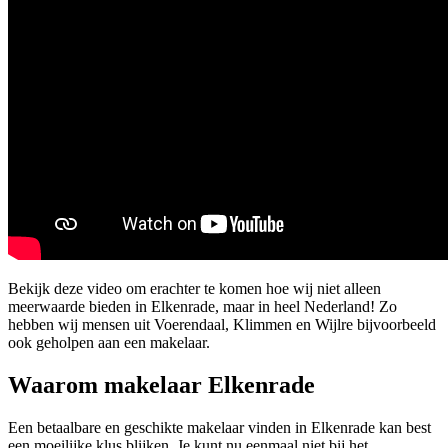
Bekijk deze video om erachter te komen hoe wij niet alleen
meerwaarde bieden in Elkenrade, maar in heel Nederland! Zo
hebben wij mensen uit Voerendaal, Klimmen en Wijlre bijvoorbeeld
ook geholpen aan een makelaar.
Waarom makelaar Elkenrade
Een betaalbare en geschikte makelaar vinden in Elkenrade kan best
een moeilijke klus blijken. Je kunt nu eenmaal niet bij het