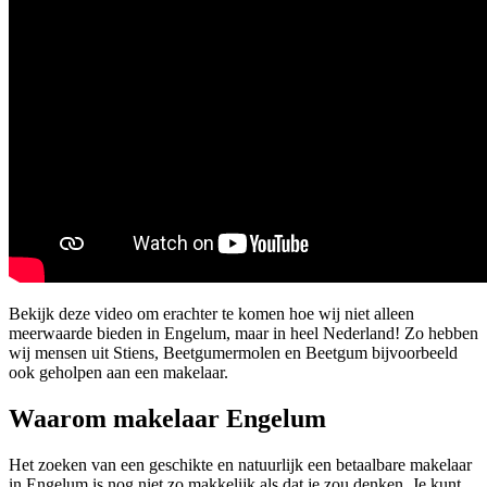
Bekijk deze video om erachter te komen hoe wij niet alleen
meerwaarde bieden in Engelum, maar in heel Nederland! Zo hebben
wij mensen uit Stiens, Beetgumermolen en Beetgum bijvoorbeeld
ook geholpen aan een makelaar.
Waarom makelaar Engelum
Het zoeken van een geschikte en natuurlijk een betaalbare makelaar
in Engelum is nog niet zo makkelijk als dat je zou denken. Je kunt