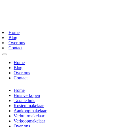
Home
Blog
Over ons
Contact
Home
Blog
Over ons
Contact
Home
Huis verkopen
Taxatie huis
Kosten makelaar
Aankoopmakelaar
Verhuurmakelaar
Verkoopmakelaar
Over ons