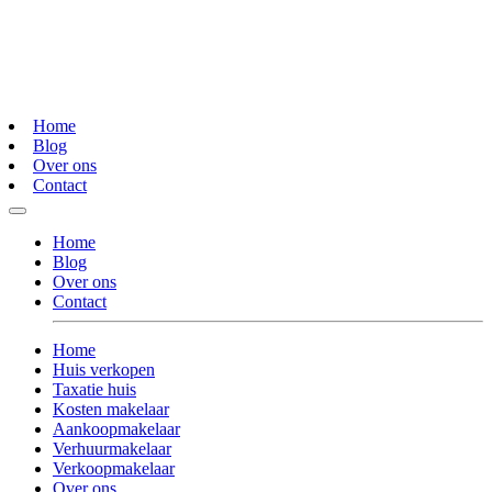
Home
Blog
Over ons
Contact
Home
Blog
Over ons
Contact
Home
Huis verkopen
Taxatie huis
Kosten makelaar
Aankoopmakelaar
Verhuurmakelaar
Verkoopmakelaar
Over ons