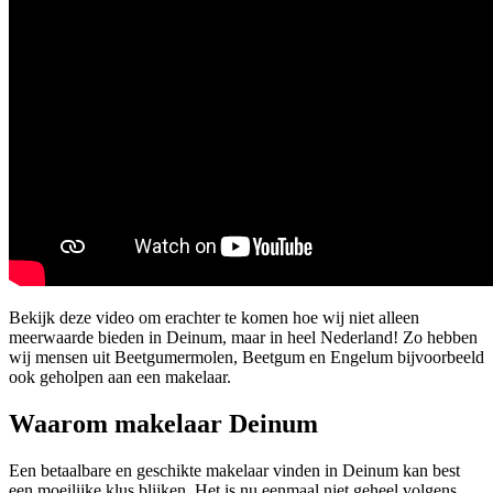
Bekijk deze video om erachter te komen hoe wij niet alleen
meerwaarde bieden in Deinum, maar in heel Nederland! Zo hebben
wij mensen uit Beetgumermolen, Beetgum en Engelum bijvoorbeeld
ook geholpen aan een makelaar.
Waarom makelaar Deinum
Een betaalbare en geschikte makelaar vinden in Deinum kan best
een moeilijke klus blijken. Het is nu eenmaal niet geheel volgens