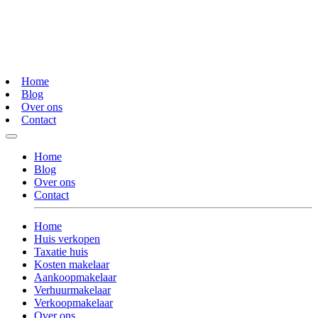
Home
Blog
Over ons
Contact
Home
Blog
Over ons
Contact
Home
Huis verkopen
Taxatie huis
Kosten makelaar
Aankoopmakelaar
Verhuurmakelaar
Verkoopmakelaar
Over ons