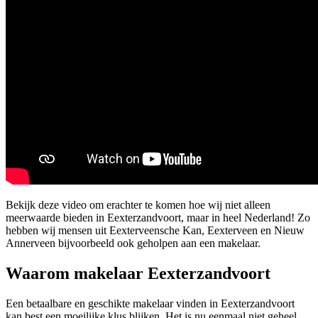
Bekijk deze video om erachter te komen hoe wij niet alleen
meerwaarde bieden in Eexterzandvoort, maar in heel Nederland! Zo
hebben wij mensen uit Eexterveensche Kan, Eexterveen en Nieuw
Annerveen bijvoorbeeld ook geholpen aan een makelaar.
Waarom makelaar Eexterzandvoort
Een betaalbare en geschikte makelaar vinden in Eexterzandvoort
kan best een moeilijke klus blijken. Het is nu eenmaal niet geheel