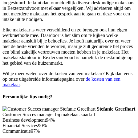
toegestuurd. Je kunt dan onmiddellijk diverse deskundige makelaars
in Eexterzandvoort met elkaar vergelijken. Wij adviseren altijd om
met meerdere makelaars het gesprek aan te gaan en deze voor een
intake uit te nodigen.
Elke makelaar is weer verschillend en ze brengen ook hun eigen
werkmethode mee. Daardoor is het slim om te kijken welke
makelaar aansluit bij je behoeftes. Je hoeft natuurlijk over en weer
niet de beste vrienden te worden, maar je zult gedurende het proces
een blind zakelijk vertrouwen moeten hebben in je makelaar. Het
makelaarskantoor in Eexterzandvoort is namelijk de deskundige op
het gebied van de huizenmarkt.
Wil je meer weten over de kosten van een makelaar? Kijk dan eens
op onze uitgebreide informatiepagina over
de kosten van een
makelaar
.
Persoonlijke tips nodig?
Stefanie Greefhart
Customer Succes manager bij makelaar-kaart.nl
Business development
94%
Financial Services
90%
Communicatie
97%