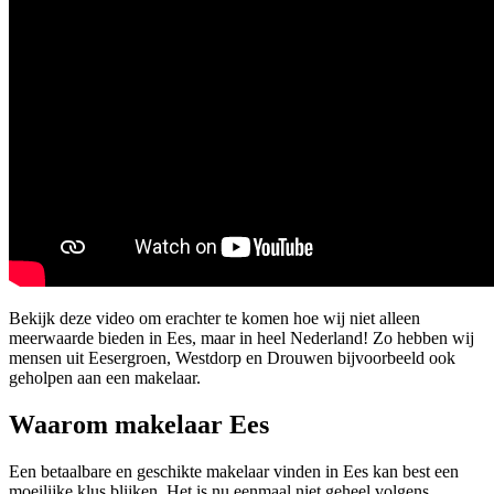
Bekijk deze video om erachter te komen hoe wij niet alleen
meerwaarde bieden in Ees, maar in heel Nederland! Zo hebben wij
mensen uit Eesergroen, Westdorp en Drouwen bijvoorbeeld ook
geholpen aan een makelaar.
Waarom makelaar Ees
Een betaalbare en geschikte makelaar vinden in Ees kan best een
moeilijke klus blijken. Het is nu eenmaal niet geheel volgens