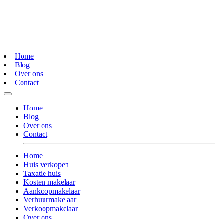
Home
Blog
Over ons
Contact
Home
Blog
Over ons
Contact
Home
Huis verkopen
Taxatie huis
Kosten makelaar
Aankoopmakelaar
Verhuurmakelaar
Verkoopmakelaar
Over ons