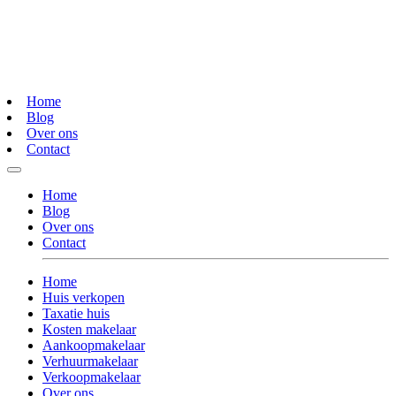
Home
Blog
Over ons
Contact
Home
Blog
Over ons
Contact
Home
Huis verkopen
Taxatie huis
Kosten makelaar
Aankoopmakelaar
Verhuurmakelaar
Verkoopmakelaar
Over ons