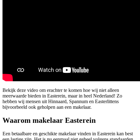
Bekijk deze video om erachter te komen hoe wij niet alleen
meerwaarde bieden in Easterein, maar in heel Nederland! Zo
hebben wij mensen uit Hinnaard, Spannum en Easterlittens
bijvoorbeeld ook geholpen aan een makelaar.
Waarom makelaar Easterein
Een betaalbare en geschikte makelaar vinden in Easterein kan best
een lastige zijn. Het is nu eenmaal niet geheel volgens standaarden