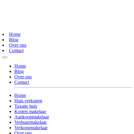
Home
Blog
Over ons
Contact
Home
Blog
Over ons
Contact
Home
Huis verkopen
Taxatie huis
Kosten makelaar
Aankoopmakelaar
Verhuurmakelaar
Verkoopmakelaar
Over ons