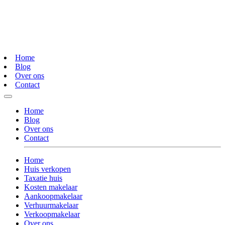
Home
Blog
Over ons
Contact
Home
Blog
Over ons
Contact
Home
Huis verkopen
Taxatie huis
Kosten makelaar
Aankoopmakelaar
Verhuurmakelaar
Verkoopmakelaar
Over ons