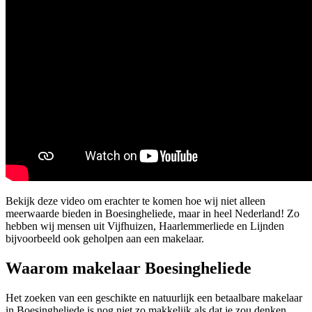
Bekijk deze video om erachter te komen hoe wij niet alleen
meerwaarde bieden in Boesingheliede, maar in heel Nederland! Zo
hebben wij mensen uit Vijfhuizen, Haarlemmerliede en Lijnden
bijvoorbeeld ook geholpen aan een makelaar.
Waarom makelaar Boesingheliede
Het zoeken van een geschikte en natuurlijk een betaalbare makelaar
in Boesingheliede is nog niet zo makkelijk als dat je zou denken.