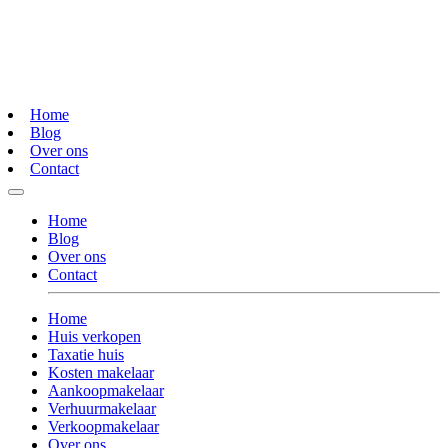
Home
Blog
Over ons
Contact
Home
Blog
Over ons
Contact
Home
Huis verkopen
Taxatie huis
Kosten makelaar
Aankoopmakelaar
Verhuurmakelaar
Verkoopmakelaar
Over ons