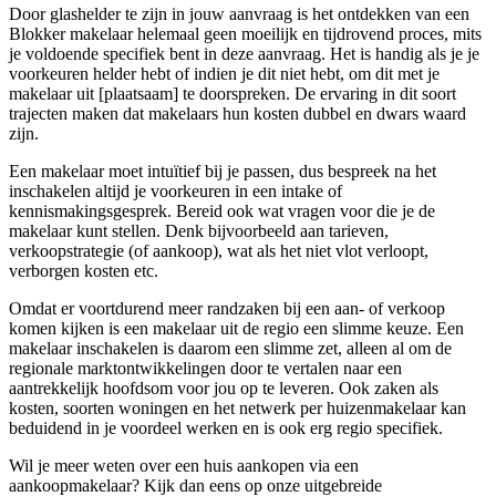
Door glashelder te zijn in jouw aanvraag is het ontdekken van een
Blokker makelaar helemaal geen moeilijk en tijdrovend proces, mits
je voldoende specifiek bent in deze aanvraag. Het is handig als je je
voorkeuren helder hebt of indien je dit niet hebt, om dit met je
makelaar uit [plaatsaam] te doorspreken. De ervaring in dit soort
trajecten maken dat makelaars hun kosten dubbel en dwars waard
zijn.
Een makelaar moet intuïtief bij je passen, dus bespreek na het
inschakelen altijd je voorkeuren in een intake of
kennismakingsgesprek. Bereid ook wat vragen voor die je de
makelaar kunt stellen. Denk bijvoorbeeld aan tarieven,
verkoopstrategie (of aankoop), wat als het niet vlot verloopt,
verborgen kosten etc.
Omdat er voortdurend meer randzaken bij een aan- of verkoop
komen kijken is een makelaar uit de regio een slimme keuze. Een
makelaar inschakelen is daarom een slimme zet, alleen al om de
regionale marktontwikkelingen door te vertalen naar een
aantrekkelijk hoofdsom voor jou op te leveren. Ook zaken als
kosten, soorten woningen en het netwerk per huizenmakelaar kan
beduidend in je voordeel werken en is ook erg regio specifiek.
Wil je meer weten over een huis aankopen via een
aankoopmakelaar? Kijk dan eens op onze uitgebreide