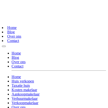
Home
Blog
Over ons
Contact
Home
Blog
Over ons
Contact
Home
Huis verkopen
Taxatie huis
Kosten makelaar
Aankoopmakelaar
Verhuurmakelaar
Verkoopmakelaar
Over ons