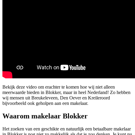
Bekijk deze video om erachter te komen hoe wij niet alleen
meerwaarde bieden in Blokker, maar in heel Nederland! Zo hebben
wij mensen uit Breukeleveen, Den Oever en Kreileroord
bijvoorbeeld ook geholpen aan een makelaar.
Waarom makelaar Blokker
Het zoeken van een geschikte en natuurlijk een betaalbare makelaar
in Blokker is nog niet zo makkelijk als dat je zou denken. Je kunt nu