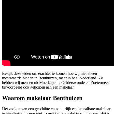
Bekijk deze video om erachter te komen hoe wij niet alleen
meerwaarde bieden in Benthuizen, maar in heel Nederland! Zo
hebben wij mensen uit Moerkapelle, Gelderswoude en Zoetermeer
bijvoorbeeld ook geholpen aan een makelaar.
Waarom makelaar Benthuizen
Het zoeken van een geschikte en natuurlijk een betaalbare makelaar
in Benthuizen is nog niet zo makkelijk als dat je zou denken. Het is