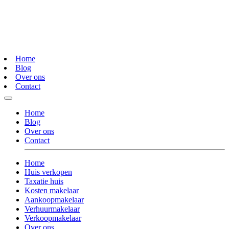
Home
Blog
Over ons
Contact
Home
Blog
Over ons
Contact
Home
Huis verkopen
Taxatie huis
Kosten makelaar
Aankoopmakelaar
Verhuurmakelaar
Verkoopmakelaar
Over ons