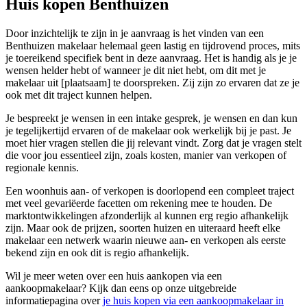
Huis kopen Benthuizen
Door inzichtelijk te zijn in je aanvraag is het vinden van een
Benthuizen makelaar helemaal geen lastig en tijdrovend proces, mits
je toereikend specifiek bent in deze aanvraag. Het is handig als je je
wensen helder hebt of wanneer je dit niet hebt, om dit met je
makelaar uit [plaatsaam] te doorspreken. Zij zijn zo ervaren dat ze je
ook met dit traject kunnen helpen.
Je bespreekt je wensen in een intake gesprek, je wensen en dan kun
je tegelijkertijd ervaren of de makelaar ook werkelijk bij je past. Je
moet hier vragen stellen die jij relevant vindt. Zorg dat je vragen stelt
die voor jou essentieel zijn, zoals kosten, manier van verkopen of
regionale kennis.
Een woonhuis aan- of verkopen is doorlopend een compleet traject
met veel gevariëerde facetten om rekening mee te houden. De
marktontwikkelingen afzonderlijk al kunnen erg regio afhankelijk
zijn. Maar ook de prijzen, soorten huizen en uiteraard heeft elke
makelaar een netwerk waarin nieuwe aan- en verkopen als eerste
bekend zijn en ook dit is regio afhankelijk.
Wil je meer weten over een huis aankopen via een
aankoopmakelaar? Kijk dan eens op onze uitgebreide
informatiepagina over
je huis kopen via een aankoopmakelaar in