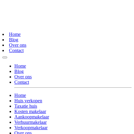
Home
Blog
Over ons
Contact
Home
Blog
Over ons
Contact
Home
Huis verkopen
Taxatie huis
Kosten makelaar
Aankoopmakelaar
Verhuurmakelaar
Verkoopmakelaar
Over ons