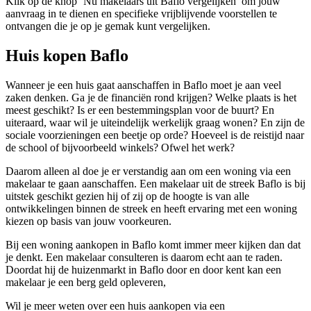
Klik op de knop ‘Nu makelaars uit Baflo vergelijken’ om jouw
aanvraag in te dienen en specifieke vrijblijvende voorstellen te
ontvangen die je op je gemak kunt vergelijken.
Huis kopen Baflo
Wanneer je een huis gaat aanschaffen in Baflo moet je aan veel
zaken denken. Ga je de financiën rond krijgen? Welke plaats is het
meest geschikt? Is er een bestemmingsplan voor de buurt? En
uiteraard, waar wil je uiteindelijk werkelijk graag wonen? En zijn de
sociale voorzieningen een beetje op orde? Hoeveel is de reistijd naar
de school of bijvoorbeeld winkels? Ofwel het werk?
Daarom alleen al doe je er verstandig aan om een woning via een
makelaar te gaan aanschaffen. Een makelaar uit de streek Baflo is bij
uitstek geschikt gezien hij of zij op de hoogte is van alle
ontwikkelingen binnen de streek en heeft ervaring met een woning
kiezen op basis van jouw voorkeuren.
Bij een woning aankopen in Baflo komt immer meer kijken dan dat
je denkt. Een makelaar consulteren is daarom echt aan te raden.
Doordat hij de huizenmarkt in Baflo door en door kent kan een
makelaar je een berg geld opleveren,
Wil je meer weten over een huis aankopen via een