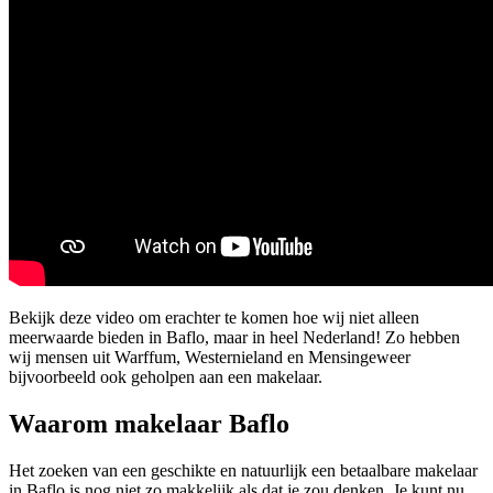
Bekijk deze video om erachter te komen hoe wij niet alleen
meerwaarde bieden in Baflo, maar in heel Nederland! Zo hebben
wij mensen uit Warffum, Westernieland en Mensingeweer
bijvoorbeeld ook geholpen aan een makelaar.
Waarom makelaar Baflo
Het zoeken van een geschikte en natuurlijk een betaalbare makelaar
in Baflo is nog niet zo makkelijk als dat je zou denken. Je kunt nu