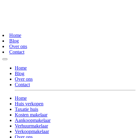
Home
Blog
Over ons
Contact
Home
Blog
Over ons
Contact
Home
Huis verkopen
Taxatie huis
Kosten makelaar
Aankoopmakelaar
Verhuurmakelaar
Verkoopmakelaar
Over ons