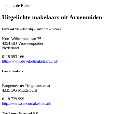
- Paulus de Ruiter
Uitgelichte makelaars uit Arnemuiden
Duvekot Makelaardij – Taxaties – Advies
Kon. Wilhelminalaan 35
4354 BD Vrouwenpolder
Nederland
0118 593 166
http://www.duvekotmakelaardij.nl/
Casco Brokers
1
Burgemeester Dregmansstraat
4335 BG Middelburg
0118 729 999
http://www.cascomakelaars.nl/
The Pagter Vastgoed B.V.