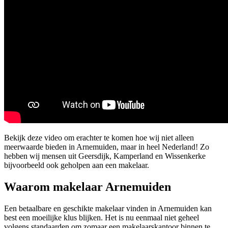
Bekijk deze video om erachter te komen hoe wij niet alleen
meerwaarde bieden in Arnemuiden, maar in heel Nederland! Zo
hebben wij mensen uit Geersdijk, Kamperland en Wissenkerke
bijvoorbeeld ook geholpen aan een makelaar.
Waarom makelaar Arnemuiden
Een betaalbare en geschikte makelaar vinden in Arnemuiden kan
best een moeilijke klus blijken. Het is nu eenmaal niet geheel
volgens standaarden om zomaar een makelaarskantoor binnen te