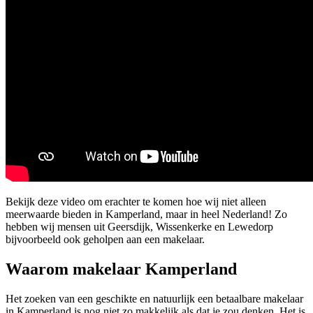
Bekijk deze video om erachter te komen hoe wij niet alleen
meerwaarde bieden in Kamperland, maar in heel Nederland! Zo
hebben wij mensen uit Geersdijk, Wissenkerke en Lewedorp
bijvoorbeeld ook geholpen aan een makelaar.
Waarom makelaar Kamperland
Het zoeken van een geschikte en natuurlijk een betaalbare makelaar
in Kamperland is nog niet zo makkelijk als dat je zou denken. Het is