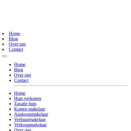
Home
Blog
Over ons
Contact
Home
Blog
Over ons
Contact
Home
Huis verkopen
Taxatie huis
Kosten makelaar
Aankoopmakelaar
Verhuurmakelaar
Verkoopmakelaar
Over ons