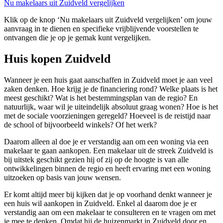
Nu makelaars uit Zuidveld vergelijken
Klik op de knop ‘Nu makelaars uit Zuidveld vergelijken’ om jouw
aanvraag in te dienen en specifieke vrijblijvende voorstellen te
ontvangen die je op je gemak kunt vergelijken.
Huis kopen Zuidveld
Wanneer je een huis gaat aanschaffen in Zuidveld moet je aan veel
zaken denken. Hoe krijg je de financiering rond? Welke plaats is het
meest geschikt? Wat is het bestemmingsplan van de regio? En
natuurlijk, waar wil je uiteindelijk absoluut graag wonen? Hoe is het
met de sociale voorzieningen geregeld? Hoeveel is de reistijd naar
de school of bijvoorbeeld winkels? Of het werk?
Daarom alleen al doe je er verstandig aan om een woning via een
makelaar te gaan aankopen. Een makelaar uit de streek Zuidveld is
bij uitstek geschikt gezien hij of zij op de hoogte is van alle
ontwikkelingen binnen de regio en heeft ervaring met een woning
uitzoeken op basis van jouw wensen.
Er komt altijd meer bij kijken dat je op voorhand denkt wanneer je
een huis wil aankopen in Zuidveld. Enkel al daarom doe je er
verstandig aan om een makelaar te consulteren en te vragen om met
je mee te denken. Omdat hij de huizenmarkt in Zuidveld door en