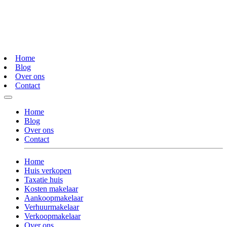
Home
Blog
Over ons
Contact
Home
Blog
Over ons
Contact
Home
Huis verkopen
Taxatie huis
Kosten makelaar
Aankoopmakelaar
Verhuurmakelaar
Verkoopmakelaar
Over ons