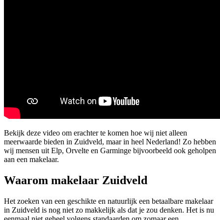
Bekijk deze video om erachter te komen hoe wij niet alleen
meerwaarde bieden in Zuidveld, maar in heel Nederland! Zo hebben
wij mensen uit Elp, Orvelte en Garminge bijvoorbeeld ook geholpen
aan een makelaar.
Waarom makelaar Zuidveld
Het zoeken van een geschikte en natuurlijk een betaalbare makelaar
in Zuidveld is nog niet zo makkelijk als dat je zou denken. Het is nu
eenmaal niet geheel volgens standaarden om zomaar een