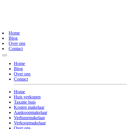
Home
Blog
Over ons
Contact
Home
Blog
Over ons
Contact
Home
Huis verkopen
Taxatie huis
Kosten makelaar
Aankoopmakelaar
Verhuurmakelaar
Verkoopmakelaar
Over ons