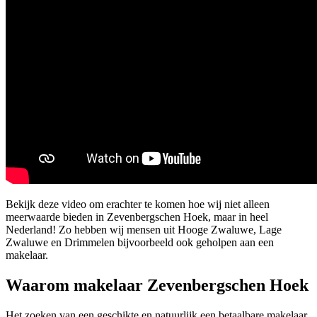
Bekijk deze video om erachter te komen hoe wij niet alleen
meerwaarde bieden in Zevenbergschen Hoek, maar in heel
Nederland! Zo hebben wij mensen uit Hooge Zwaluwe, Lage
Zwaluwe en Drimmelen bijvoorbeeld ook geholpen aan een
makelaar.
Waarom makelaar Zevenbergschen Hoek
Het zoeken van een geschikte en natuurlijk een betaalbare makelaar