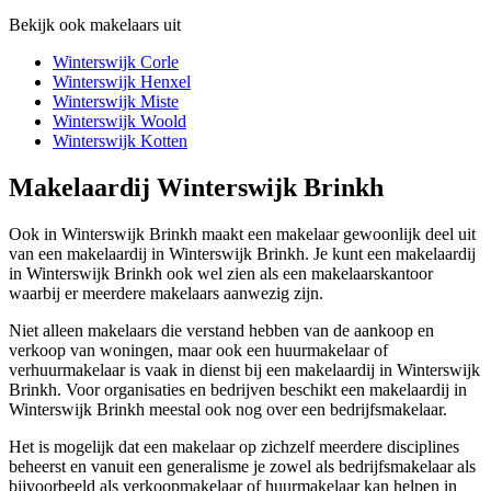
Bekijk ook makelaars uit
Winterswijk Corle
Winterswijk Henxel
Winterswijk Miste
Winterswijk Woold
Winterswijk Kotten
Makelaardij Winterswijk Brinkh
Ook in Winterswijk Brinkh maakt een makelaar gewoonlijk deel uit
van een makelaardij in Winterswijk Brinkh. Je kunt een makelaardij
in Winterswijk Brinkh ook wel zien als een makelaarskantoor
waarbij er meerdere makelaars aanwezig zijn.
Niet alleen makelaars die verstand hebben van de aankoop en
verkoop van woningen, maar ook een huurmakelaar of
verhuurmakelaar is vaak in dienst bij een makelaardij in Winterswijk
Brinkh. Voor organisaties en bedrijven beschikt een makelaardij in
Winterswijk Brinkh meestal ook nog over een bedrijfsmakelaar.
Het is mogelijk dat een makelaar op zichzelf meerdere disciplines
beheerst en vanuit een generalisme je zowel als bedrijfsmakelaar als
bijvoorbeeld als verkoopmakelaar of huurmakelaar kan helpen in