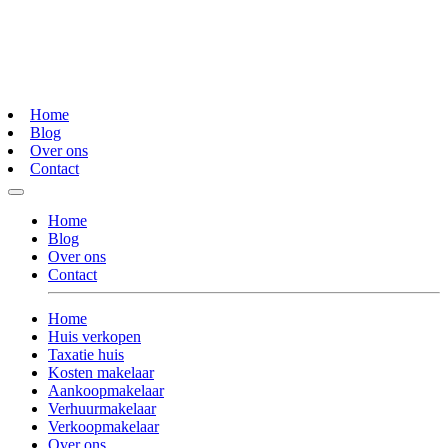
Home
Blog
Over ons
Contact
Home
Blog
Over ons
Contact
Home
Huis verkopen
Taxatie huis
Kosten makelaar
Aankoopmakelaar
Verhuurmakelaar
Verkoopmakelaar
Over ons