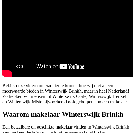
Bekijk deze video om erachter te komen hoe wij niet alleen
meerwaarde bieden in Winterswijk Brinkh, maar in heel Nederland!
Zo hebben wij mensen uit Winterswijk Corle, Winterswijk Henxel
en Winterswijk Miste bijvoorbeeld ook geholpen aan een makelaar.
Waarom makelaar Winterswijk Brinkh
Een betaalbare en geschikte makelaar vinden in Winterswijk Brinkh
kan best een lastige zijn. Je kunt nu eenmaal niet bij het