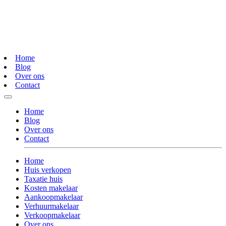
Home
Blog
Over ons
Contact
Home
Blog
Over ons
Contact
Home
Huis verkopen
Taxatie huis
Kosten makelaar
Aankoopmakelaar
Verhuurmakelaar
Verkoopmakelaar
Over ons