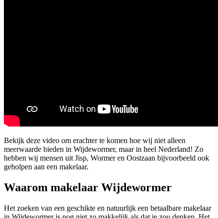
Bekijk deze video om erachter te komen hoe wij niet alleen
meerwaarde bieden in Wijdewormer, maar in heel Nederland! Zo
hebben wij mensen uit Jisp, Wormer en Oostzaan bijvoorbeeld ook
geholpen aan een makelaar.
Waarom makelaar Wijdewormer
Het zoeken van een geschikte en natuurlijk een betaalbare makelaar
in Wijdewormer is nog niet zo makkelijk als dat je zou denken. Het