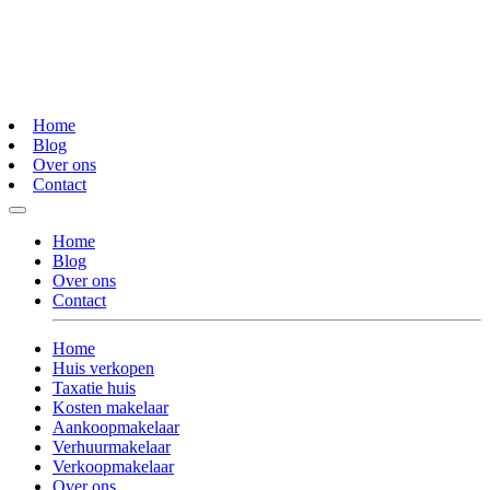
Home
Blog
Over ons
Contact
Home
Blog
Over ons
Contact
Home
Huis verkopen
Taxatie huis
Kosten makelaar
Aankoopmakelaar
Verhuurmakelaar
Verkoopmakelaar
Over ons