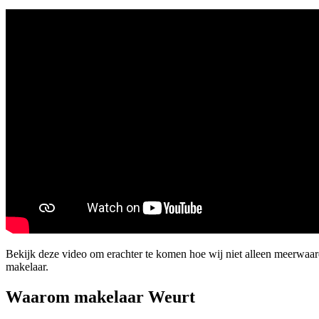
Bekijk deze video om erachter te komen hoe wij niet alleen meerwaa
makelaar.
Waarom makelaar Weurt