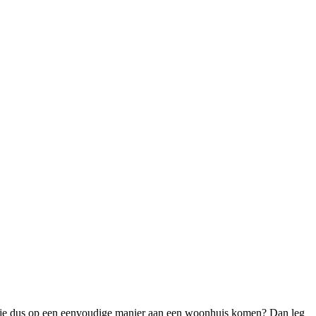
Wil je dus op een eenvoudige manier aan een woonhuis komen? Dan leg