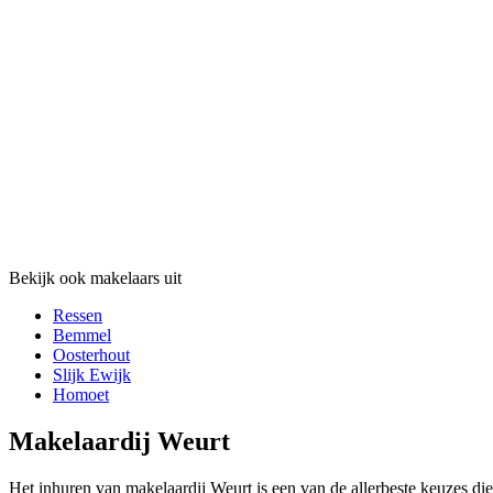
Bekijk ook makelaars uit
Ressen
Bemmel
Oosterhout
Slijk Ewijk
Homoet
Makelaardij Weurt
Het inhuren van makelaardij Weurt is een van de allerbeste keuzes d