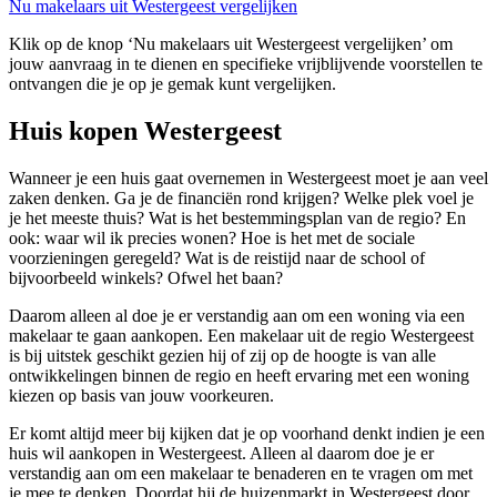
Nu makelaars uit Westergeest vergelijken
Klik op de knop ‘Nu makelaars uit Westergeest vergelijken’ om
jouw aanvraag in te dienen en specifieke vrijblijvende voorstellen te
ontvangen die je op je gemak kunt vergelijken.
Huis kopen Westergeest
Wanneer je een huis gaat overnemen in Westergeest moet je aan veel
zaken denken. Ga je de financiën rond krijgen? Welke plek voel je
je het meeste thuis? Wat is het bestemmingsplan van de regio? En
ook: waar wil ik precies wonen? Hoe is het met de sociale
voorzieningen geregeld? Wat is de reistijd naar de school of
bijvoorbeeld winkels? Ofwel het baan?
Daarom alleen al doe je er verstandig aan om een woning via een
makelaar te gaan aankopen. Een makelaar uit de regio Westergeest
is bij uitstek geschikt gezien hij of zij op de hoogte is van alle
ontwikkelingen binnen de regio en heeft ervaring met een woning
kiezen op basis van jouw voorkeuren.
Er komt altijd meer bij kijken dat je op voorhand denkt indien je een
huis wil aankopen in Westergeest. Alleen al daarom doe je er
verstandig aan om een makelaar te benaderen en te vragen om met
je mee te denken. Doordat hij de huizenmarkt in Westergeest door