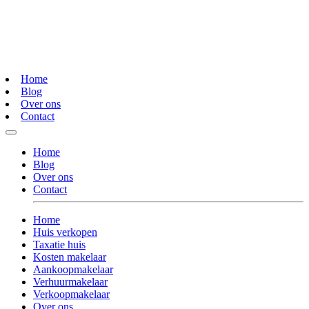
Home
Blog
Over ons
Contact
Home
Blog
Over ons
Contact
Home
Huis verkopen
Taxatie huis
Kosten makelaar
Aankoopmakelaar
Verhuurmakelaar
Verkoopmakelaar
Over ons