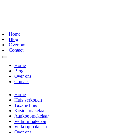
Home
Blog
Over ons
Contact
Home
Blog
Over ons
Contact
Home
Huis verkopen
Taxatie huis
Kosten makelaar
Aankoopmakelaar
Verhuurmakelaar
Verkoopmakelaar
Over ons