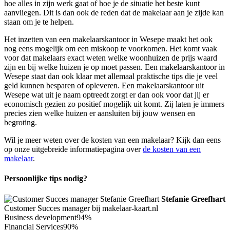
hoe alles in zijn werk gaat of hoe je de situatie het beste kunt
aanvliegen. Dit is dan ook de reden dat de makelaar aan je zijde kan
staan om je te helpen.
Het inzetten van een makelaarskantoor in Wesepe maakt het ook
nog eens mogelijk om een miskoop te voorkomen. Het komt vaak
voor dat makelaars exact weten welke woonhuizen de prijs waard
zijn en bij welke huizen je op moet passen. Een makelaarskantoor in
Wesepe staat dan ook klaar met allemaal praktische tips die je veel
geld kunnen besparen of opleveren. Een makelaarskantoor uit
Wesepe wat uit je naam optreedt zorgt er dan ook voor dat jij er
economisch gezien zo positief mogelijk uit komt. Zij laten je immers
precies zien welke huizen er aansluiten bij jouw wensen en
begroting.
Wil je meer weten over de kosten van een makelaar? Kijk dan eens
op onze uitgebreide informatiepagina over
de kosten van een
makelaar
.
Persoonlijke tips nodig?
Stefanie Greefhart
Customer Succes manager bij makelaar-kaart.nl
Business development
94%
Financial Services
90%