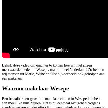
Bekijk deze video om erachter te komen hoe wij niet alleen
meerwaarde bieden in Wesepe, maar in heel Nederland! Zo hebben
wij mensen uit Marle, Wijhe en Olst bijvoorbeeld ook geholpen aan
een makelaar.
Waarom makelaar Wesepe
Een betaalbare en geschikte makelaar vinden in Wesepe kan best
een moeilijke klus blijken. Het is nu eenmaal niet geheel volgens
standaarden om zonder uitnodiging een makelaarskantoor binnen te