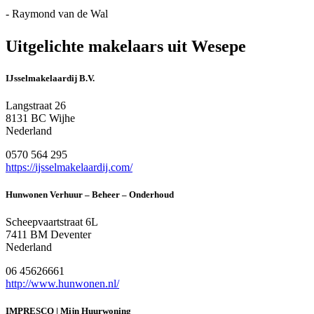
- Raymond van de Wal
Uitgelichte makelaars uit Wesepe
IJsselmakelaardij B.V.
Langstraat 26
8131 BC Wijhe
Nederland
0570 564 295
https://ijsselmakelaardij.com/
Hunwonen Verhuur – Beheer – Onderhoud
Scheepvaartstraat 6L
7411 BM Deventer
Nederland
06 45626661
http://www.hunwonen.nl/
IMPRESCO | Mijn Huurwoning