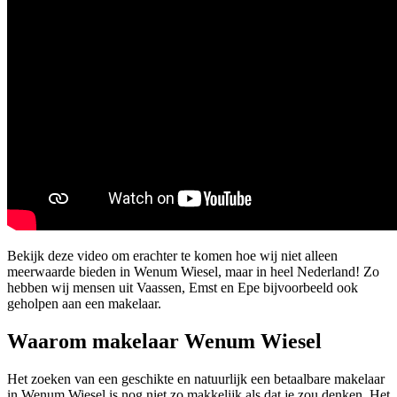
Bekijk deze video om erachter te komen hoe wij niet alleen
meerwaarde bieden in Wenum Wiesel, maar in heel Nederland! Zo
hebben wij mensen uit Vaassen, Emst en Epe bijvoorbeeld ook
geholpen aan een makelaar.
Waarom makelaar Wenum Wiesel
Het zoeken van een geschikte en natuurlijk een betaalbare makelaar
in Wenum Wiesel is nog niet zo makkelijk als dat je zou denken. Het