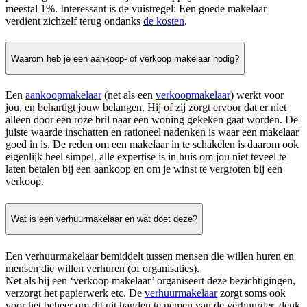
meestal 1%. Interessant is de vuistregel: Een goede makelaar
verdient zichzelf terug ondanks
de kosten
.
Waarom heb je een aankoop- of verkoop makelaar nodig?
Een
aankoopmakelaar
(net als een
verkoopmakelaar
) werkt voor
jou, en behartigt jouw belangen. Hij of zij zorgt ervoor dat er niet
alleen door een roze bril naar een woning gekeken gaat worden. De
juiste waarde inschatten en rationeel nadenken is waar een makelaar
goed in is. De reden om een makelaar in te schakelen is daarom ook
eigenlijk heel simpel, alle expertise is in huis om jou niet teveel te
laten betalen bij een aankoop en om je winst te vergroten bij een
verkoop.
Wat is een verhuurmakelaar en wat doet deze?
Een verhuurmakelaar bemiddelt tussen mensen die willen huren en
mensen die willen verhuren (of organisaties).
Net als bij een ‘verkoop makelaar’ organiseert deze bezichtigingen,
verzorgt het papierwerk etc. De
verhuurmakelaar
zorgt soms ook
voor het beheer om dit uit handen te nemen van de verhuurder, denk