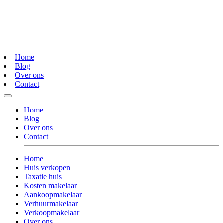
Home
Blog
Over ons
Contact
Home
Blog
Over ons
Contact
Home
Huis verkopen
Taxatie huis
Kosten makelaar
Aankoopmakelaar
Verhuurmakelaar
Verkoopmakelaar
Over ons