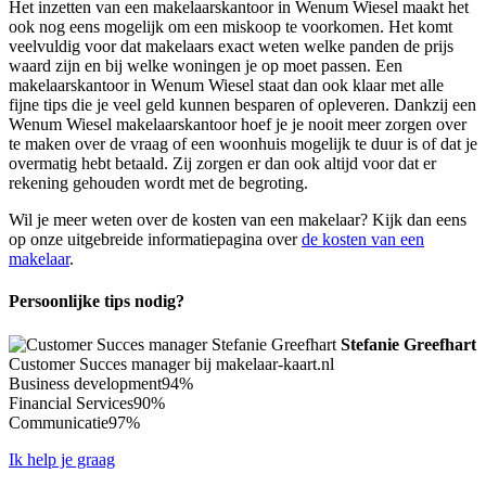
Het inzetten van een makelaarskantoor in Wenum Wiesel maakt het
ook nog eens mogelijk om een miskoop te voorkomen. Het komt
veelvuldig voor dat makelaars exact weten welke panden de prijs
waard zijn en bij welke woningen je op moet passen. Een
makelaarskantoor in Wenum Wiesel staat dan ook klaar met alle
fijne tips die je veel geld kunnen besparen of opleveren. Dankzij een
Wenum Wiesel makelaarskantoor hoef je je nooit meer zorgen over
te maken over de vraag of een woonhuis mogelijk te duur is of dat je
overmatig hebt betaald. Zij zorgen er dan ook altijd voor dat er
rekening gehouden wordt met de begroting.
Wil je meer weten over de kosten van een makelaar? Kijk dan eens
op onze uitgebreide informatiepagina over
de kosten van een
makelaar
.
Persoonlijke tips nodig?
Stefanie Greefhart
Customer Succes manager bij makelaar-kaart.nl
Business development
94%
Financial Services
90%
Communicatie
97%
Ik help je graag