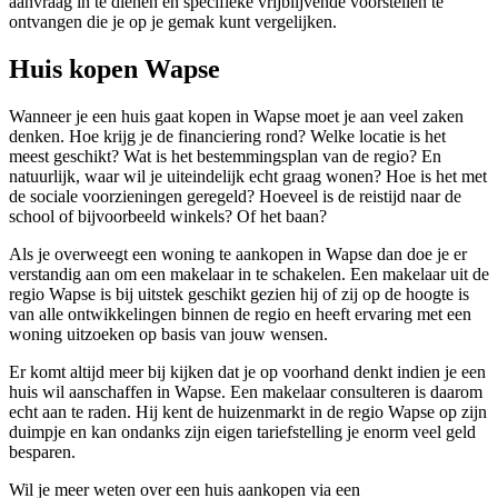
aanvraag in te dienen en specifieke vrijblijvende voorstellen te
ontvangen die je op je gemak kunt vergelijken.
Huis kopen Wapse
Wanneer je een huis gaat kopen in Wapse moet je aan veel zaken
denken. Hoe krijg je de financiering rond? Welke locatie is het
meest geschikt? Wat is het bestemmingsplan van de regio? En
natuurlijk, waar wil je uiteindelijk echt graag wonen? Hoe is het met
de sociale voorzieningen geregeld? Hoeveel is de reistijd naar de
school of bijvoorbeeld winkels? Of het baan?
Als je overweegt een woning te aankopen in Wapse dan doe je er
verstandig aan om een makelaar in te schakelen. Een makelaar uit de
regio Wapse is bij uitstek geschikt gezien hij of zij op de hoogte is
van alle ontwikkelingen binnen de regio en heeft ervaring met een
woning uitzoeken op basis van jouw wensen.
Er komt altijd meer bij kijken dat je op voorhand denkt indien je een
huis wil aanschaffen in Wapse. Een makelaar consulteren is daarom
echt aan te raden. Hij kent de huizenmarkt in de regio Wapse op zijn
duimpje en kan ondanks zijn eigen tariefstelling je enorm veel geld
besparen.
Wil je meer weten over een huis aankopen via een