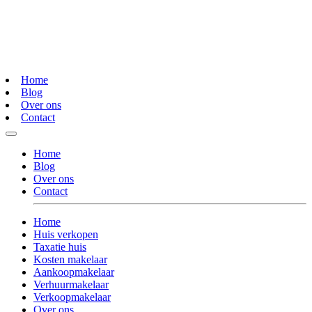
Home
Blog
Over ons
Contact
Home
Blog
Over ons
Contact
Home
Huis verkopen
Taxatie huis
Kosten makelaar
Aankoopmakelaar
Verhuurmakelaar
Verkoopmakelaar
Over ons