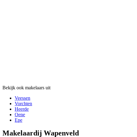
Bekijk ook makelaars uit
Veessen
Vorchten
Heerde
Oene
Epe
Makelaardij Wapenveld