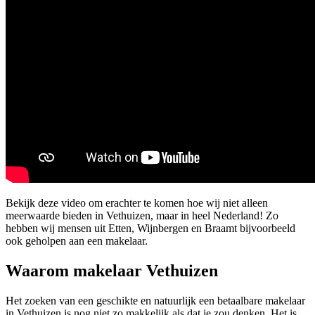
Bekijk deze video om erachter te komen hoe wij niet alleen
meerwaarde bieden in Vethuizen, maar in heel Nederland! Zo
hebben wij mensen uit Etten, Wijnbergen en Braamt bijvoorbeeld
ook geholpen aan een makelaar.
Waarom makelaar Vethuizen
Het zoeken van een geschikte en natuurlijk een betaalbare makelaar
in Vethuizen is nog niet zo makkelijk als dat je zou denken. Het is