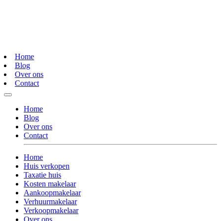
Home
Blog
Over ons
Contact
Home
Blog
Over ons
Contact
Home
Huis verkopen
Taxatie huis
Kosten makelaar
Aankoopmakelaar
Verhuurmakelaar
Verkoopmakelaar
Over ons