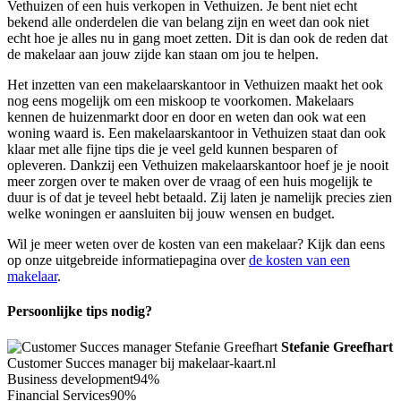
Vethuizen of een huis verkopen in Vethuizen. Je bent niet echt
bekend alle onderdelen die van belang zijn en weet dan ook niet
echt hoe je alles nu in gang moet zetten. Dit is dan ook de reden dat
de makelaar aan jouw zijde kan staan om jou te helpen.
Het inzetten van een makelaarskantoor in Vethuizen maakt het ook
nog eens mogelijk om een miskoop te voorkomen. Makelaars
kennen de huizenmarkt door en door en weten dan ook wat een
woning waard is. Een makelaarskantoor in Vethuizen staat dan ook
klaar met alle fijne tips die je veel geld kunnen besparen of
opleveren. Dankzij een Vethuizen makelaarskantoor hoef je je nooit
meer zorgen over te maken over de vraag of een huis mogelijk te
duur is of dat je teveel hebt betaald. Zij laten je namelijk precies zien
welke woningen er aansluiten bij jouw wensen en budget.
Wil je meer weten over de kosten van een makelaar? Kijk dan eens
op onze uitgebreide informatiepagina over
de kosten van een
makelaar
.
Persoonlijke tips nodig?
Stefanie Greefhart
Customer Succes manager bij makelaar-kaart.nl
Business development
94%
Financial Services
90%