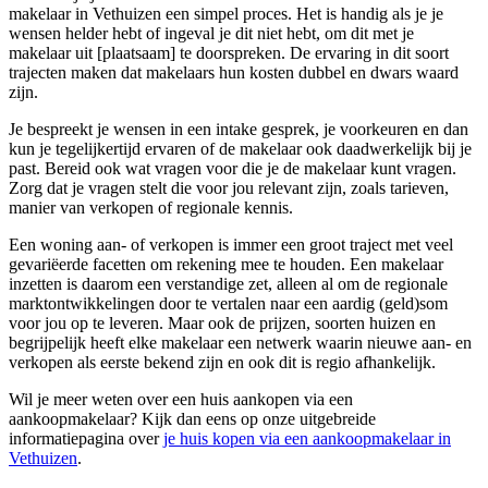
makelaar in Vethuizen een simpel proces. Het is handig als je je
wensen helder hebt of ingeval je dit niet hebt, om dit met je
makelaar uit [plaatsaam] te doorspreken. De ervaring in dit soort
trajecten maken dat makelaars hun kosten dubbel en dwars waard
zijn.
Je bespreekt je wensen in een intake gesprek, je voorkeuren en dan
kun je tegelijkertijd ervaren of de makelaar ook daadwerkelijk bij je
past. Bereid ook wat vragen voor die je de makelaar kunt vragen.
Zorg dat je vragen stelt die voor jou relevant zijn, zoals tarieven,
manier van verkopen of regionale kennis.
Een woning aan- of verkopen is immer een groot traject met veel
gevariëerde facetten om rekening mee te houden. Een makelaar
inzetten is daarom een verstandige zet, alleen al om de regionale
marktontwikkelingen door te vertalen naar een aardig (geld)som
voor jou op te leveren. Maar ook de prijzen, soorten huizen en
begrijpelijk heeft elke makelaar een netwerk waarin nieuwe aan- en
verkopen als eerste bekend zijn en ook dit is regio afhankelijk.
Wil je meer weten over een huis aankopen via een
aankoopmakelaar? Kijk dan eens op onze uitgebreide
informatiepagina over
je huis kopen via een aankoopmakelaar in
Vethuizen
.