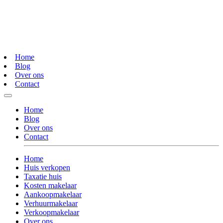
Home
Blog
Over ons
Contact
Home
Blog
Over ons
Contact
Home
Huis verkopen
Taxatie huis
Kosten makelaar
Aankoopmakelaar
Verhuurmakelaar
Verkoopmakelaar
Over ons