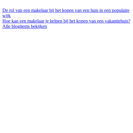
De rol van een makelaar bij het kopen van een huis in een populaire
wijk
Hoe kan een makelaar je helpen bij het kopen van een vakantiehuis?
Alle blogitems bekijken