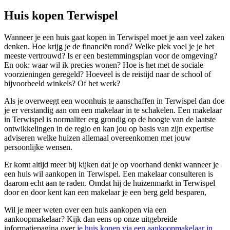
Huis kopen Terwispel
Wanneer je een huis gaat kopen in Terwispel moet je aan veel zaken
denken. Hoe krijg je de financiën rond? Welke plek voel je je het
meeste vertrouwd? Is er een bestemmingsplan voor de omgeving?
En ook: waar wil ik precies wonen? Hoe is het met de sociale
voorzieningen geregeld? Hoeveel is de reistijd naar de school of
bijvoorbeeld winkels? Of het werk?
Als je overweegt een woonhuis te aanschaffen in Terwispel dan doe
je er verstandig aan om een makelaar in te schakelen. Een makelaar
in Terwispel is normaliter erg grondig op de hoogte van de laatste
ontwikkelingen in de regio en kan jou op basis van zijn expertise
adviseren welke huizen allemaal overeenkomen met jouw
persoonlijke wensen.
Er komt altijd meer bij kijken dat je op voorhand denkt wanneer je
een huis wil aankopen in Terwispel. Een makelaar consulteren is
daarom echt aan te raden. Omdat hij de huizenmarkt in Terwispel
door en door kent kan een makelaar je een berg geld besparen,
Wil je meer weten over een huis aankopen via een
aankoopmakelaar? Kijk dan eens op onze uitgebreide
informatiepagina over
je huis kopen via een aankoopmakelaar in