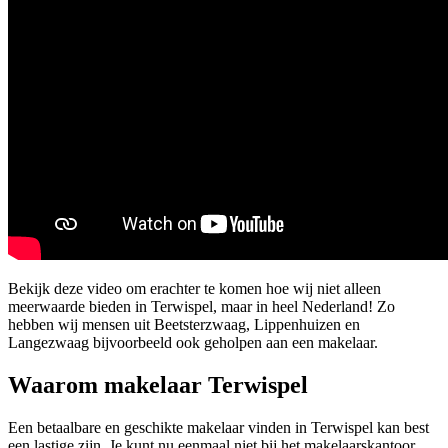
Bekijk deze video om erachter te komen hoe wij niet alleen
meerwaarde bieden in Terwispel, maar in heel Nederland! Zo
hebben wij mensen uit Beetsterzwaag, Lippenhuizen en
Langezwaag bijvoorbeeld ook geholpen aan een makelaar.
Waarom makelaar Terwispel
Een betaalbare en geschikte makelaar vinden in Terwispel kan best
een lastige zijn. Je kunt nu eenmaal niet bij het makelaarskantoor