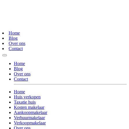
Home
Blog
Over ons
Contact
Home
Blog
Over ons
Contact
Home
Huis verkopen
Taxatie huis
Kosten makelaar
Aankoopmakelaar
Verhuurmakelaar
Verkoopmakelaar
Over ons