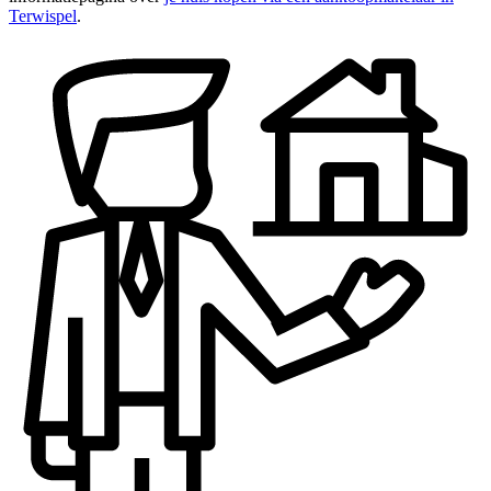
Terwispel
.