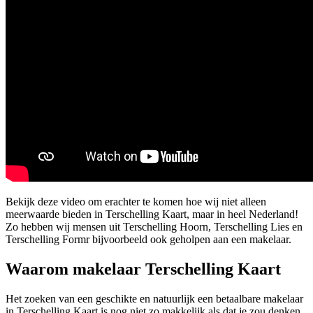
Bekijk deze video om erachter te komen hoe wij niet alleen
meerwaarde bieden in Terschelling Kaart, maar in heel Nederland!
Zo hebben wij mensen uit Terschelling Hoorn, Terschelling Lies en
Terschelling Formr bijvoorbeeld ook geholpen aan een makelaar.
Waarom makelaar Terschelling Kaart
Het zoeken van een geschikte en natuurlijk een betaalbare makelaar
in Terschelling Kaart is nog niet zo makkelijk als dat je zou denken.