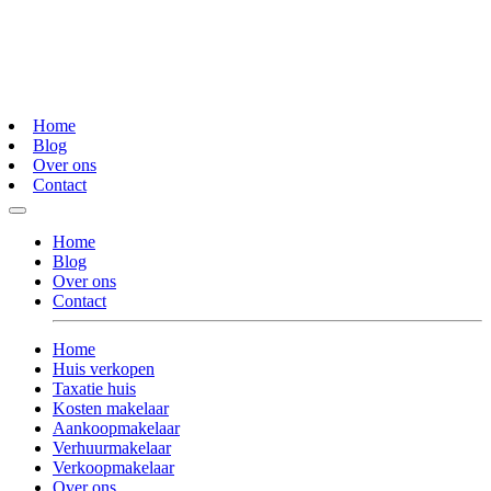
Home
Blog
Over ons
Contact
Home
Blog
Over ons
Contact
Home
Huis verkopen
Taxatie huis
Kosten makelaar
Aankoopmakelaar
Verhuurmakelaar
Verkoopmakelaar
Over ons