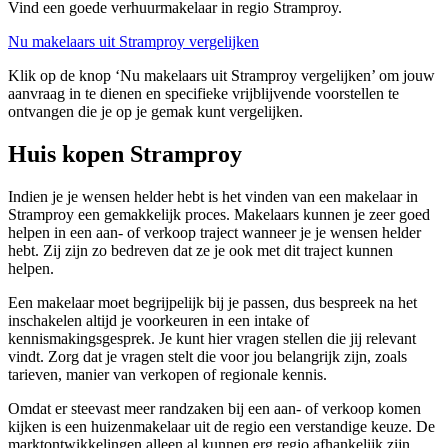
Vind een goede verhuurmakelaar in regio Stramproy.
Nu makelaars uit Stramproy vergelijken
Klik op de knop ‘Nu makelaars uit Stramproy vergelijken’ om jouw
aanvraag in te dienen en specifieke vrijblijvende voorstellen te
ontvangen die je op je gemak kunt vergelijken.
Huis kopen Stramproy
Indien je je wensen helder hebt is het vinden van een makelaar in
Stramproy een gemakkelijk proces. Makelaars kunnen je zeer goed
helpen in een aan- of verkoop traject wanneer je je wensen helder
hebt. Zij zijn zo bedreven dat ze je ook met dit traject kunnen
helpen.
Een makelaar moet begrijpelijk bij je passen, dus bespreek na het
inschakelen altijd je voorkeuren in een intake of
kennismakingsgesprek. Je kunt hier vragen stellen die jij relevant
vindt. Zorg dat je vragen stelt die voor jou belangrijk zijn, zoals
tarieven, manier van verkopen of regionale kennis.
Omdat er steevast meer randzaken bij een aan- of verkoop komen
kijken is een huizenmakelaar uit de regio een verstandige keuze. De
marktontwikkelingen alleen al kunnen erg regio afhankelijk zijn.