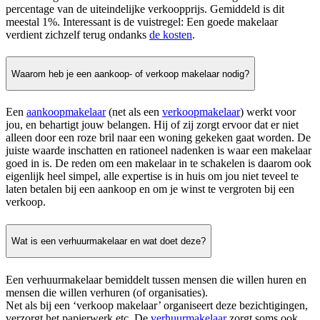
percentage van de uiteindelijke verkoopprijs. Gemiddeld is dit
meestal 1%. Interessant is de vuistregel: Een goede makelaar
verdient zichzelf terug ondanks
de kosten
.
Waarom heb je een aankoop- of verkoop makelaar nodig?
Een
aankoopmakelaar
(net als een
verkoopmakelaar
) werkt voor
jou, en behartigt jouw belangen. Hij of zij zorgt ervoor dat er niet
alleen door een roze bril naar een woning gekeken gaat worden. De
juiste waarde inschatten en rationeel nadenken is waar een makelaar
goed in is. De reden om een makelaar in te schakelen is daarom ook
eigenlijk heel simpel, alle expertise is in huis om jou niet teveel te
laten betalen bij een aankoop en om je winst te vergroten bij een
verkoop.
Wat is een verhuurmakelaar en wat doet deze?
Een verhuurmakelaar bemiddelt tussen mensen die willen huren en
mensen die willen verhuren (of organisaties).
Net als bij een ‘verkoop makelaar’ organiseert deze bezichtigingen,
verzorgt het papierwerk etc. De
verhuurmakelaar
zorgt soms ook