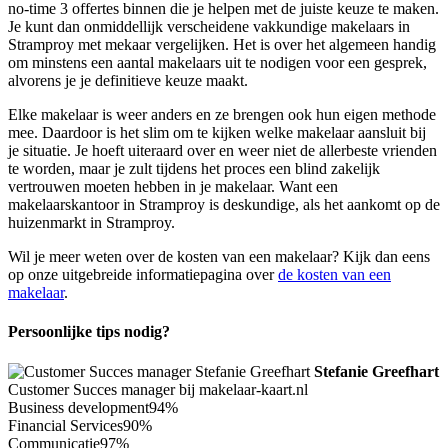
no-time 3 offertes binnen die je helpen met de juiste keuze te maken.
Je kunt dan onmiddellijk verscheidene vakkundige makelaars in
Stramproy met mekaar vergelijken. Het is over het algemeen handig
om minstens een aantal makelaars uit te nodigen voor een gesprek,
alvorens je je definitieve keuze maakt.
Elke makelaar is weer anders en ze brengen ook hun eigen methode
mee. Daardoor is het slim om te kijken welke makelaar aansluit bij
je situatie. Je hoeft uiteraard over en weer niet de allerbeste vrienden
te worden, maar je zult tijdens het proces een blind zakelijk
vertrouwen moeten hebben in je makelaar. Want een
makelaarskantoor in Stramproy is deskundige, als het aankomt op de
huizenmarkt in Stramproy.
Wil je meer weten over de kosten van een makelaar? Kijk dan eens
op onze uitgebreide informatiepagina over
de kosten van een
makelaar
.
Persoonlijke tips nodig?
Stefanie Greefhart
Customer Succes manager bij makelaar-kaart.nl
Business development
94%
Financial Services
90%
Communicatie
97%