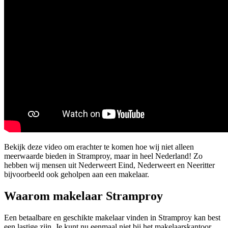
Bekijk deze video om erachter te komen hoe wij niet alleen
meerwaarde bieden in Stramproy, maar in heel Nederland! Zo
hebben wij mensen uit Nederweert Eind, Nederweert en Neeritter
bijvoorbeeld ook geholpen aan een makelaar.
Waarom makelaar Stramproy
Een betaalbare en geschikte makelaar vinden in Stramproy kan best
een lastige zijn. Je kunt nu eenmaal niet bij het makelaarskantoor