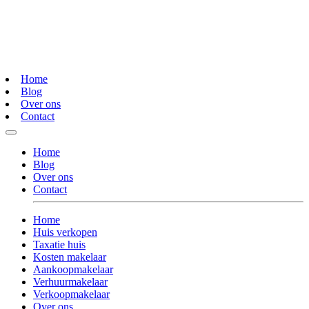
Home
Blog
Over ons
Contact
Home
Blog
Over ons
Contact
Home
Huis verkopen
Taxatie huis
Kosten makelaar
Aankoopmakelaar
Verhuurmakelaar
Verkoopmakelaar
Over ons