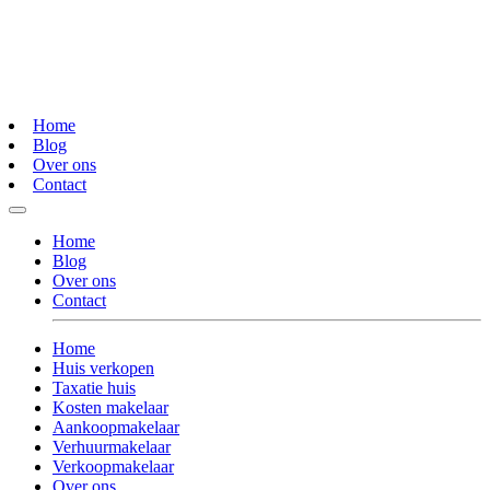
Home
Blog
Over ons
Contact
Home
Blog
Over ons
Contact
Home
Huis verkopen
Taxatie huis
Kosten makelaar
Aankoopmakelaar
Verhuurmakelaar
Verkoopmakelaar
Over ons