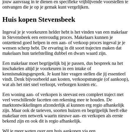
jouw aanvraag in te dienen en specifieke vrijblijvende voorstellen te
ontvangen die je op je gemak kunt vergelijken.
Huis kopen Stevensbeek
Ingeval je je voorkeuren helder hebt is het vinden van een makelaar
in Stevensbeek een eenvoudig proces. Makelaars kunnen je
ontzettend goed helpen in een aan- of verkoop proces ingeval je je
wensen scherp hebt. De ervaring in dit soort trajecten maken dat
makelaars hun tariefstelling dubbel en dwars waard zijn.
Een makelaar moet begrijpelijk bij je passen, dus bespreek na het
inschakelen altijd je voorkeuren in een intake of
kennismakingsgesprek. Je kunt hier vragen stellen die jij essentieel
vindt. Denk bijvoorbeeld aan kosten, verkoopstrategie (of aankoop),
wat als het niet snel verloopt, verborgen kosten etc.
Een woning aan- of verkopen is steevast een compleet traject met
veel verschillende facetten om rekening mee te houden. De
marktontwikkelingen afzonderlijk al kunnen erg regio afhankelijk
zijn. Maar ook de tarieven, soorten huizen en begrijpelijk heeft elke
makelaar een netwerk waarin nieuwe aan- en verkopen als eerste
bekend zijn en ook dit is regio afhankelijk.
Wil je meer weten over een huis aankopen via een