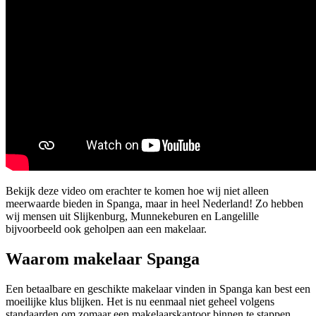
Bekijk deze video om erachter te komen hoe wij niet alleen
meerwaarde bieden in Spanga, maar in heel Nederland! Zo hebben
wij mensen uit Slijkenburg, Munnekeburen en Langelille
bijvoorbeeld ook geholpen aan een makelaar.
Waarom makelaar Spanga
Een betaalbare en geschikte makelaar vinden in Spanga kan best een
moeilijke klus blijken. Het is nu eenmaal niet geheel volgens
standaarden om zomaar een makelaarskantoor binnen te stappen