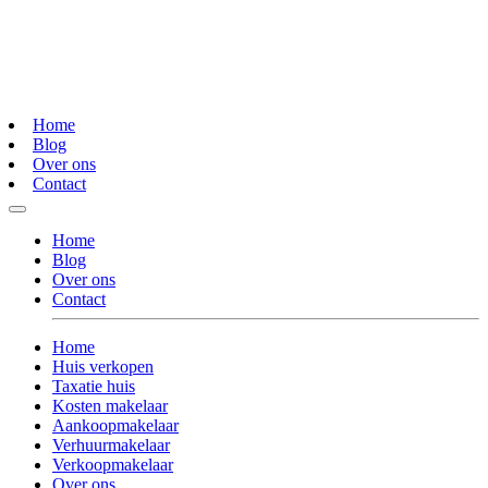
Home
Blog
Over ons
Contact
Home
Blog
Over ons
Contact
Home
Huis verkopen
Taxatie huis
Kosten makelaar
Aankoopmakelaar
Verhuurmakelaar
Verkoopmakelaar
Over ons