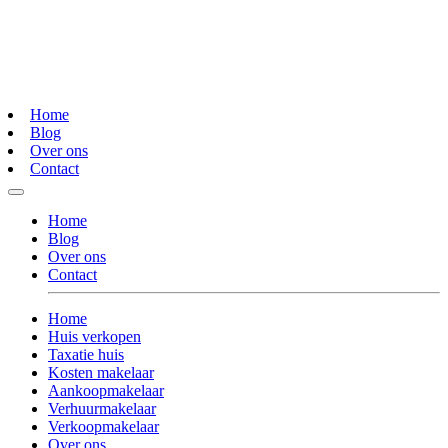
Home
Blog
Over ons
Contact
Home
Blog
Over ons
Contact
Home
Huis verkopen
Taxatie huis
Kosten makelaar
Aankoopmakelaar
Verhuurmakelaar
Verkoopmakelaar
Over ons