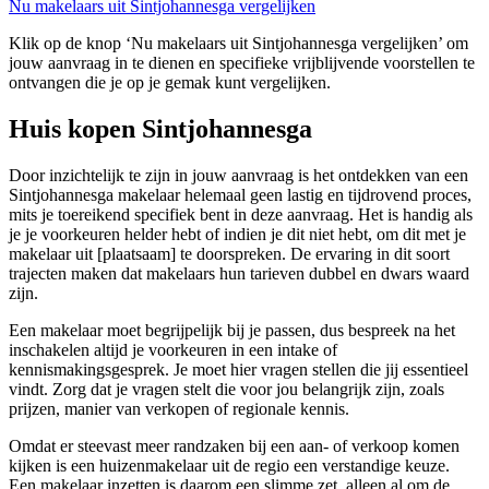
Nu makelaars uit Sintjohannesga vergelijken
Klik op de knop ‘Nu makelaars uit Sintjohannesga vergelijken’ om
jouw aanvraag in te dienen en specifieke vrijblijvende voorstellen te
ontvangen die je op je gemak kunt vergelijken.
Huis kopen Sintjohannesga
Door inzichtelijk te zijn in jouw aanvraag is het ontdekken van een
Sintjohannesga makelaar helemaal geen lastig en tijdrovend proces,
mits je toereikend specifiek bent in deze aanvraag. Het is handig als
je je voorkeuren helder hebt of indien je dit niet hebt, om dit met je
makelaar uit [plaatsaam] te doorspreken. De ervaring in dit soort
trajecten maken dat makelaars hun tarieven dubbel en dwars waard
zijn.
Een makelaar moet begrijpelijk bij je passen, dus bespreek na het
inschakelen altijd je voorkeuren in een intake of
kennismakingsgesprek. Je moet hier vragen stellen die jij essentieel
vindt. Zorg dat je vragen stelt die voor jou belangrijk zijn, zoals
prijzen, manier van verkopen of regionale kennis.
Omdat er steevast meer randzaken bij een aan- of verkoop komen
kijken is een huizenmakelaar uit de regio een verstandige keuze.
Een makelaar inzetten is daarom een slimme zet, alleen al om de