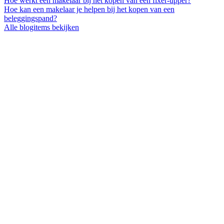
Hoe werkt een makelaar bij het kopen van een fixer-upper?
Hoe kan een makelaar je helpen bij het kopen van een
beleggingspand?
Alle blogitems bekijken