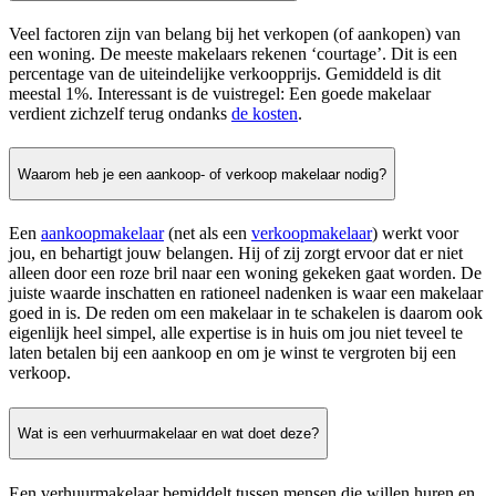
Veel factoren zijn van belang bij het verkopen (of aankopen) van
een woning. De meeste makelaars rekenen ‘courtage’. Dit is een
percentage van de uiteindelijke verkoopprijs. Gemiddeld is dit
meestal 1%. Interessant is de vuistregel: Een goede makelaar
verdient zichzelf terug ondanks
de kosten
.
Waarom heb je een aankoop- of verkoop makelaar nodig?
Een
aankoopmakelaar
(net als een
verkoopmakelaar
) werkt voor
jou, en behartigt jouw belangen. Hij of zij zorgt ervoor dat er niet
alleen door een roze bril naar een woning gekeken gaat worden. De
juiste waarde inschatten en rationeel nadenken is waar een makelaar
goed in is. De reden om een makelaar in te schakelen is daarom ook
eigenlijk heel simpel, alle expertise is in huis om jou niet teveel te
laten betalen bij een aankoop en om je winst te vergroten bij een
verkoop.
Wat is een verhuurmakelaar en wat doet deze?
Een verhuurmakelaar bemiddelt tussen mensen die willen huren en