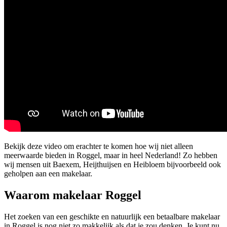
Bekijk deze video om erachter te komen hoe wij niet alleen
meerwaarde bieden in Roggel, maar in heel Nederland! Zo hebben
wij mensen uit Baexem, Heijthuijsen en Heibloem bijvoorbeeld ook
geholpen aan een makelaar.
Waarom makelaar Roggel
Het zoeken van een geschikte en natuurlijk een betaalbare makelaar
in Roggel is nog niet zo makkelijk als dat je zou denken. Je kunt nu