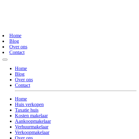
Home
Blog
Over ons
Contact
Home
Blog
Over ons
Contact
Home
Huis verkopen
Taxatie huis
Kosten makelaar
Aankoopmakelaar
Verhuurmakelaar
Verkoopmakelaar
Over ons