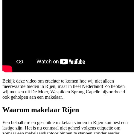
Bekijk deze video om erachter te komen hoe wij niet alleen
meerwaarde bieden in Rijen, maar in heel Nederland! Zo hebben
wij mensen uit De Moer, Waspik en Sprang Capelle bijvoorbeeld
ook geholpen aan een makelaar.
Waarom makelaar Rijen
Een betaalbare en geschikte makelaar vinden in Rijen kan best een
lastige zijn. Het is nu eenmaal niet geheel volgens etiquette om
zomaar een makelaarskantoor binnen te stappen zonder eerder