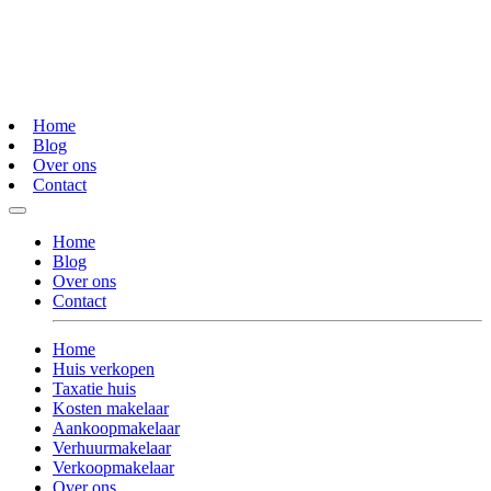
Home
Blog
Over ons
Contact
Home
Blog
Over ons
Contact
Home
Huis verkopen
Taxatie huis
Kosten makelaar
Aankoopmakelaar
Verhuurmakelaar
Verkoopmakelaar
Over ons