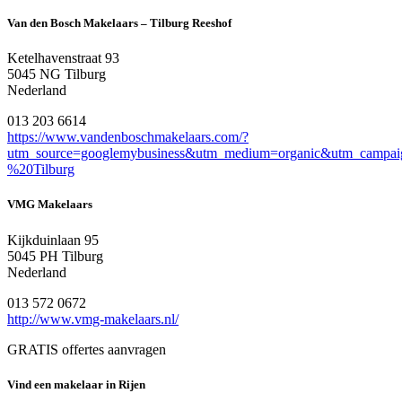
Van den Bosch Makelaars – Tilburg Reeshof
Ketelhavenstraat 93
5045 NG Tilburg
Nederland
013 203 6614
https://www.vandenboschmakelaars.com/?
utm_source=googlemybusiness&utm_medium=organic&utm_campa
%20Tilburg
VMG Makelaars
Kijkduinlaan 95
5045 PH Tilburg
Nederland
013 572 0672
http://www.vmg-makelaars.nl/
GRATIS offertes aanvragen
Vind een makelaar in Rijen