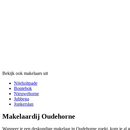
Bekijk ook makelaars uit
Nijeholtpade
Bontebok
Nieuwehorne
Jubbega
Jonkerslan
Makelaardij Oudehorne
Wanneer je een deskundige makelaar in Oudehorne zoekt, kom je al ga