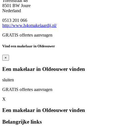
Torenstraat 48
8501 BW Joure
Nederland
0513 201 066
http://www.h4omakelaardij.nl/
GRATIS offertes aanvragen
Vind een makelaar in Oldeouwer
×
Een makelaar in Oldeouwer vinden
sluiten
GRATIS offertes aanvragen
X
Een makelaar in Oldeouwer vinden
Belangrijke links