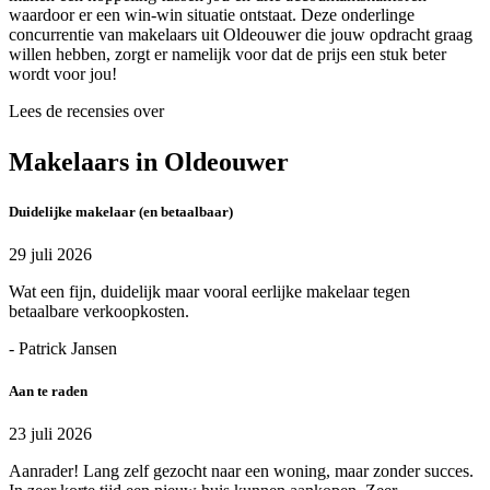
waardoor er een win-win situatie ontstaat. Deze onderlinge
concurrentie van makelaars uit Oldeouwer die jouw opdracht graag
willen hebben, zorgt er namelijk voor dat de prijs een stuk beter
wordt voor jou!
Lees de recensies over
Makelaars in Oldeouwer
Duidelijke makelaar (en betaalbaar)
29 juli 2026
Wat een fijn, duidelijk maar vooral eerlijke makelaar tegen
betaalbare verkoopkosten.
- Patrick Jansen
Aan te raden
23 juli 2026
Aanrader! Lang zelf gezocht naar een woning, maar zonder succes.