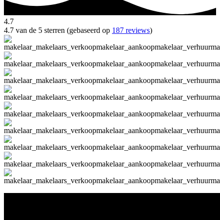
4.7
4.7 van de 5 sterren (gebaseerd op
187 reviews
)