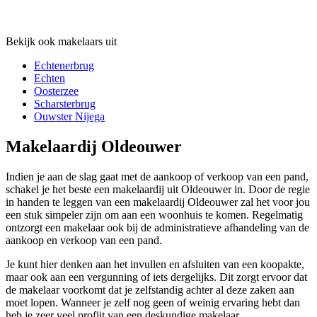
Bekijk ook makelaars uit
Echtenerbrug
Echten
Oosterzee
Scharsterbrug
Ouwster Nijega
Makelaardij Oldeouwer
Indien je aan de slag gaat met de aankoop of verkoop van een pand,
schakel je het beste een makelaardij uit Oldeouwer in. Door de regie
in handen te leggen van een makelaardij Oldeouwer zal het voor jou
een stuk simpeler zijn om aan een woonhuis te komen. Regelmatig
ontzorgt een makelaar ook bij de administratieve afhandeling van de
aankoop en verkoop van een pand.
Je kunt hier denken aan het invullen en afsluiten van een koopakte,
maar ook aan een vergunning of iets dergelijks. Dit zorgt ervoor dat
de makelaar voorkomt dat je zelfstandig achter al deze zaken aan
moet lopen. Wanneer je zelf nog geen of weinig ervaring hebt dan
heb je zeer veel profijt van een deskundige makelaar.