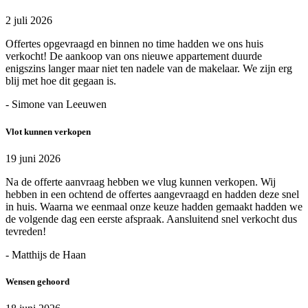
2 juli 2026
Offertes opgevraagd en binnen no time hadden we ons huis
verkocht! De aankoop van ons nieuwe appartement duurde
enigszins langer maar niet ten nadele van de makelaar. We zijn erg
blij met hoe dit gegaan is.
- Simone van Leeuwen
Vlot kunnen verkopen
19 juni 2026
Na de offerte aanvraag hebben we vlug kunnen verkopen. Wij
hebben in een ochtend de offertes aangevraagd en hadden deze snel
in huis. Waarna we eenmaal onze keuze hadden gemaakt hadden we
de volgende dag een eerste afspraak. Aansluitend snel verkocht dus
tevreden!
- Matthijs de Haan
Wensen gehoord