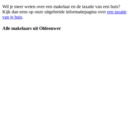
Wil je meer weten over een makelaar en de taxatie van een huis?
Kijk dan eens op onze uitgebreide informatiepagina over
een taxatie
van je huis
.
Alle makelaars uit Oldeouwer