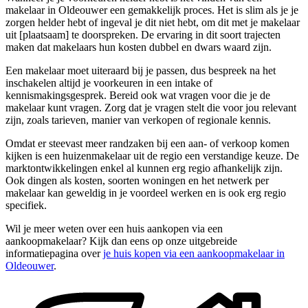
makelaar in Oldeouwer een gemakkelijk proces. Het is slim als je je
zorgen helder hebt of ingeval je dit niet hebt, om dit met je makelaar
uit [plaatsaam] te doorspreken. De ervaring in dit soort trajecten
maken dat makelaars hun kosten dubbel en dwars waard zijn.
Een makelaar moet uiteraard bij je passen, dus bespreek na het
inschakelen altijd je voorkeuren in een intake of
kennismakingsgesprek. Bereid ook wat vragen voor die je de
makelaar kunt vragen. Zorg dat je vragen stelt die voor jou relevant
zijn, zoals tarieven, manier van verkopen of regionale kennis.
Omdat er steevast meer randzaken bij een aan- of verkoop komen
kijken is een huizenmakelaar uit de regio een verstandige keuze. De
marktontwikkelingen enkel al kunnen erg regio afhankelijk zijn.
Ook dingen als kosten, soorten woningen en het netwerk per
makelaar kan geweldig in je voordeel werken en is ook erg regio
specifiek.
Wil je meer weten over een huis aankopen via een
aankoopmakelaar? Kijk dan eens op onze uitgebreide
informatiepagina over
je huis kopen via een aankoopmakelaar in
Oldeouwer
.