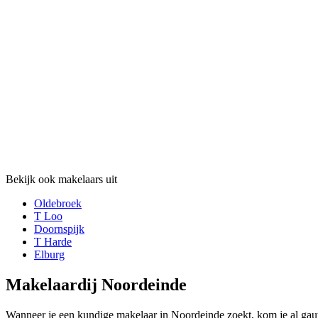
Bekijk ook makelaars uit
Oldebroek
T Loo
Doornspijk
T Harde
Elburg
Makelaardij Noordeinde
Wanneer je een kundige makelaar in Noordeinde zoekt, kom je al gau