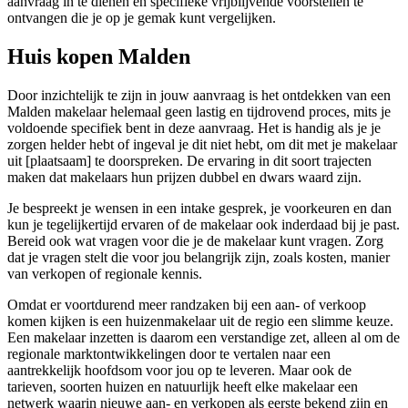
aanvraag in te dienen en specifieke vrijblijvende voorstellen te
ontvangen die je op je gemak kunt vergelijken.
Huis kopen Malden
Door inzichtelijk te zijn in jouw aanvraag is het ontdekken van een
Malden makelaar helemaal geen lastig en tijdrovend proces, mits je
voldoende specifiek bent in deze aanvraag. Het is handig als je je
zorgen helder hebt of ingeval je dit niet hebt, om dit met je makelaar
uit [plaatsaam] te doorspreken. De ervaring in dit soort trajecten
maken dat makelaars hun prijzen dubbel en dwars waard zijn.
Je bespreekt je wensen in een intake gesprek, je voorkeuren en dan
kun je tegelijkertijd ervaren of de makelaar ook inderdaad bij je past.
Bereid ook wat vragen voor die je de makelaar kunt vragen. Zorg
dat je vragen stelt die voor jou belangrijk zijn, zoals kosten, manier
van verkopen of regionale kennis.
Omdat er voortdurend meer randzaken bij een aan- of verkoop
komen kijken is een huizenmakelaar uit de regio een slimme keuze.
Een makelaar inzetten is daarom een verstandige zet, alleen al om de
regionale marktontwikkelingen door te vertalen naar een
aantrekkelijk hoofdsom voor jou op te leveren. Maar ook de
tarieven, soorten huizen en natuurlijk heeft elke makelaar een
netwerk waarin nieuwe aan- en verkopen als eerste bekend zijn en