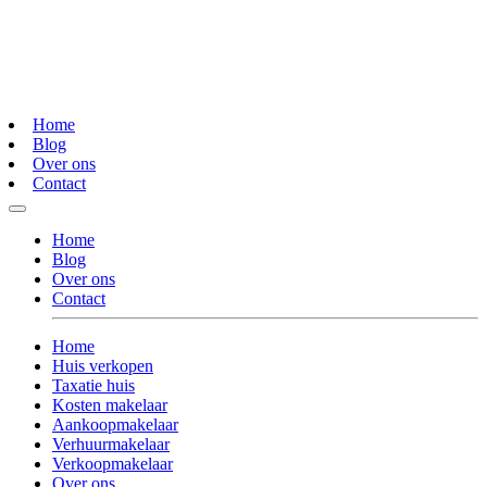
Home
Blog
Over ons
Contact
Home
Blog
Over ons
Contact
Home
Huis verkopen
Taxatie huis
Kosten makelaar
Aankoopmakelaar
Verhuurmakelaar
Verkoopmakelaar
Over ons