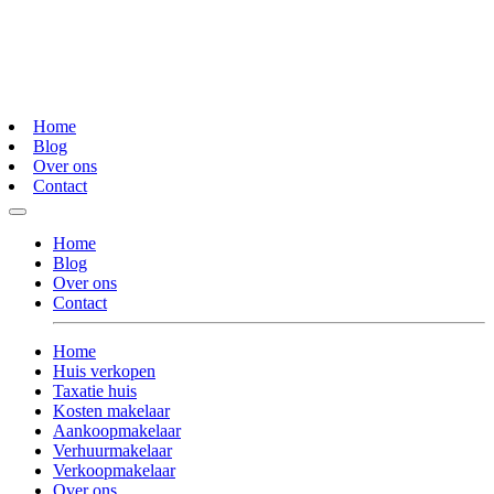
Home
Blog
Over ons
Contact
Home
Blog
Over ons
Contact
Home
Huis verkopen
Taxatie huis
Kosten makelaar
Aankoopmakelaar
Verhuurmakelaar
Verkoopmakelaar
Over ons