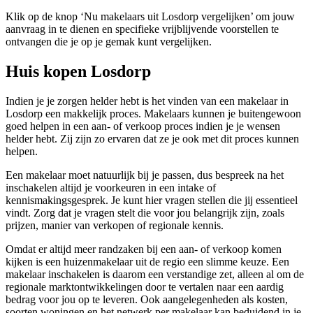
Klik op de knop ‘Nu makelaars uit Losdorp vergelijken’ om jouw
aanvraag in te dienen en specifieke vrijblijvende voorstellen te
ontvangen die je op je gemak kunt vergelijken.
Huis kopen Losdorp
Indien je je zorgen helder hebt is het vinden van een makelaar in
Losdorp een makkelijk proces. Makelaars kunnen je buitengewoon
goed helpen in een aan- of verkoop proces indien je je wensen
helder hebt. Zij zijn zo ervaren dat ze je ook met dit proces kunnen
helpen.
Een makelaar moet natuurlijk bij je passen, dus bespreek na het
inschakelen altijd je voorkeuren in een intake of
kennismakingsgesprek. Je kunt hier vragen stellen die jij essentieel
vindt. Zorg dat je vragen stelt die voor jou belangrijk zijn, zoals
prijzen, manier van verkopen of regionale kennis.
Omdat er altijd meer randzaken bij een aan- of verkoop komen
kijken is een huizenmakelaar uit de regio een slimme keuze. Een
makelaar inschakelen is daarom een verstandige zet, alleen al om de
regionale marktontwikkelingen door te vertalen naar een aardig
bedrag voor jou op te leveren. Ook aangelegenheden als kosten,
soorten woningen en het netwerk per makelaar kan beduidend in je