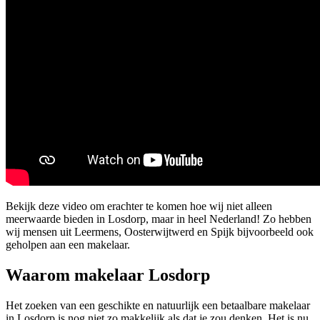
Bekijk deze video om erachter te komen hoe wij niet alleen
meerwaarde bieden in Losdorp, maar in heel Nederland! Zo hebben
wij mensen uit Leermens, Oosterwijtwerd en Spijk bijvoorbeeld ook
geholpen aan een makelaar.
Waarom makelaar Losdorp
Het zoeken van een geschikte en natuurlijk een betaalbare makelaar
in Losdorp is nog niet zo makkelijk als dat je zou denken. Het is nu