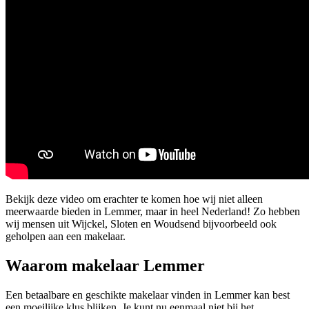
Bekijk deze video om erachter te komen hoe wij niet alleen
meerwaarde bieden in Lemmer, maar in heel Nederland! Zo hebben
wij mensen uit Wijckel, Sloten en Woudsend bijvoorbeeld ook
geholpen aan een makelaar.
Waarom makelaar Lemmer
Een betaalbare en geschikte makelaar vinden in Lemmer kan best
een moeilijke klus blijken. Je kunt nu eenmaal niet bij het