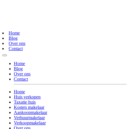
Home
Blog
Over ons
Contact
Home
Blog
Over ons
Contact
Home
Huis verkopen
Taxatie huis
Kosten makelaar
Aankoopmakelaar
Verhuurmakelaar
Verkoopmakelaar
Over ons