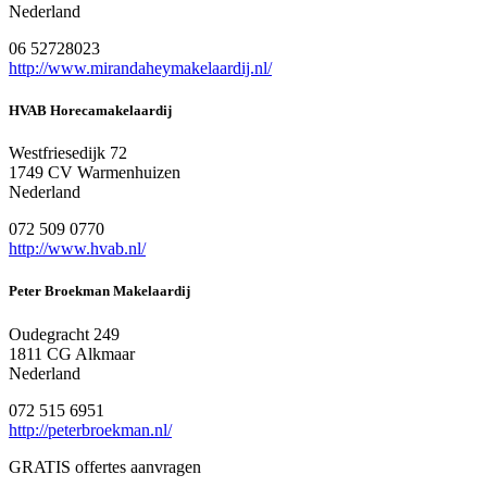
Nederland
06 52728023
http://www.mirandaheymakelaardij.nl/
HVAB Horecamakelaardij
Westfriesedijk 72
1749 CV Warmenhuizen
Nederland
072 509 0770
http://www.hvab.nl/
Peter Broekman Makelaardij
Oudegracht 249
1811 CG Alkmaar
Nederland
072 515 6951
http://peterbroekman.nl/
GRATIS offertes aanvragen