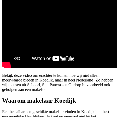
Bekijk deze video om erachter te komen hoe wij niet alleen
meerwaarde bieden in Koedijk, maar in heel Nederland! Zo hebben
wij mensen uit Schoorl, Sint Pancras en Oudorp bijvoorbeeld ook
geholpen aan een makelaar.
Waarom makelaar Koedijk
Een betaalbare en geschikte makelaar vinden in Koedijk kan best
een moeilijke klus blijken. Je kunt nu eenmaal niet bij het