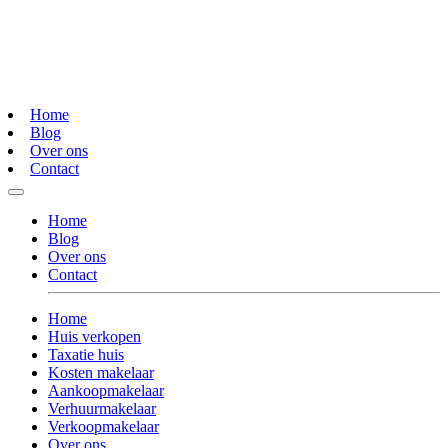
Home
Blog
Over ons
Contact
Home
Blog
Over ons
Contact
Home
Huis verkopen
Taxatie huis
Kosten makelaar
Aankoopmakelaar
Verhuurmakelaar
Verkoopmakelaar
Over ons