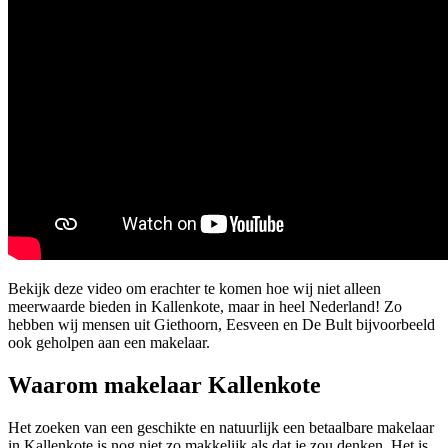
Bekijk deze video om erachter te komen hoe wij niet alleen
meerwaarde bieden in Kallenkote, maar in heel Nederland! Zo
hebben wij mensen uit Giethoorn, Eesveen en De Bult bijvoorbeeld
ook geholpen aan een makelaar.
Waarom makelaar Kallenkote
Het zoeken van een geschikte en natuurlijk een betaalbare makelaar
in Kallenkote is nog niet zo makkelijk als dat je zou denken. Het is