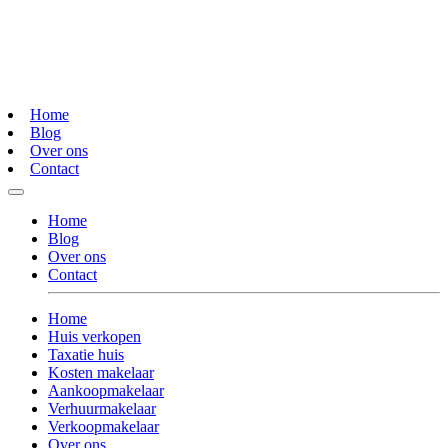
Home
Blog
Over ons
Contact
Home
Blog
Over ons
Contact
Home
Huis verkopen
Taxatie huis
Kosten makelaar
Aankoopmakelaar
Verhuurmakelaar
Verkoopmakelaar
Over ons