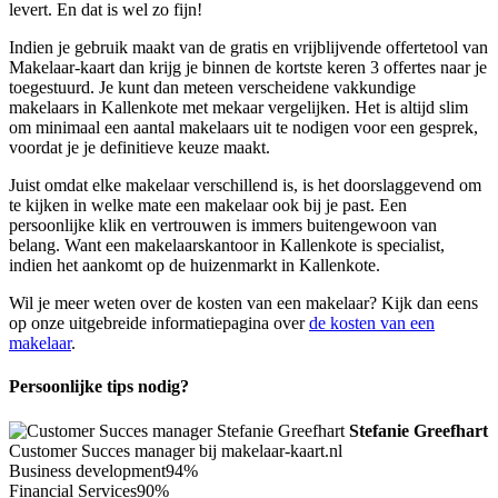
levert. En dat is wel zo fijn!
Indien je gebruik maakt van de gratis en vrijblijvende offertetool van
Makelaar-kaart dan krijg je binnen de kortste keren 3 offertes naar je
toegestuurd. Je kunt dan meteen verscheidene vakkundige
makelaars in Kallenkote met mekaar vergelijken. Het is altijd slim
om minimaal een aantal makelaars uit te nodigen voor een gesprek,
voordat je je definitieve keuze maakt.
Juist omdat elke makelaar verschillend is, is het doorslaggevend om
te kijken in welke mate een makelaar ook bij je past. Een
persoonlijke klik en vertrouwen is immers buitengewoon van
belang. Want een makelaarskantoor in Kallenkote is specialist,
indien het aankomt op de huizenmarkt in Kallenkote.
Wil je meer weten over de kosten van een makelaar? Kijk dan eens
op onze uitgebreide informatiepagina over
de kosten van een
makelaar
.
Persoonlijke tips nodig?
Stefanie Greefhart
Customer Succes manager bij makelaar-kaart.nl
Business development
94%
Financial Services
90%