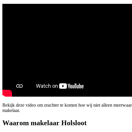
Bekijk deze video om erachter te komen hoe wij niet alleen meerwaa
makelaar.
Waarom makelaar Holsloot