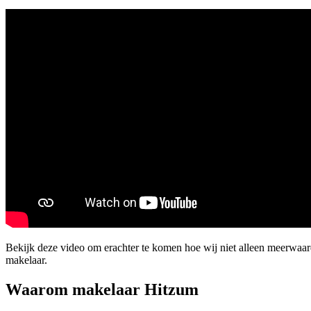
Bekijk deze video om erachter te komen hoe wij niet alleen meerwaa
makelaar.
Waarom makelaar Hitzum