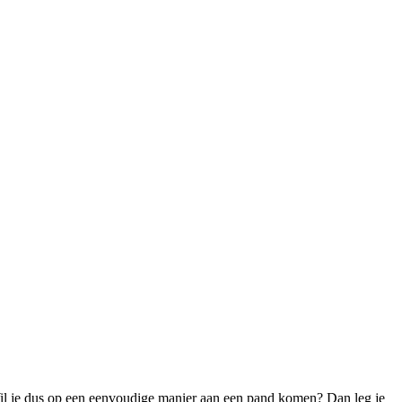
Wil je dus op een eenvoudige manier aan een pand komen? Dan leg je