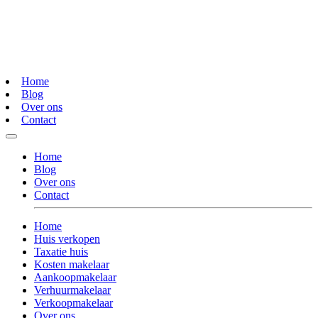
Home
Blog
Over ons
Contact
Home
Blog
Over ons
Contact
Home
Huis verkopen
Taxatie huis
Kosten makelaar
Aankoopmakelaar
Verhuurmakelaar
Verkoopmakelaar
Over ons