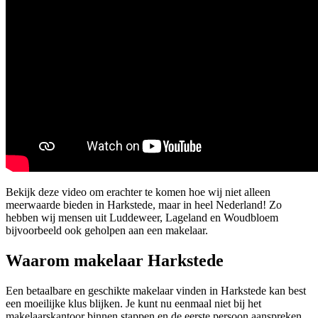
Bekijk deze video om erachter te komen hoe wij niet alleen
meerwaarde bieden in Harkstede, maar in heel Nederland! Zo
hebben wij mensen uit Luddeweer, Lageland en Woudbloem
bijvoorbeeld ook geholpen aan een makelaar.
Waarom makelaar Harkstede
Een betaalbare en geschikte makelaar vinden in Harkstede kan best
een moeilijke klus blijken. Je kunt nu eenmaal niet bij het
makelaarskantoor binnen stappen en de eerste persoon aanspreken