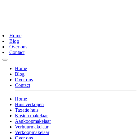
Home
Blog
Over ons
Contact
Home
Blog
Over ons
Contact
Home
Huis verkopen
Taxatie huis
Kosten makelaar
Aankoopmakelaar
Verhuurmakelaar
Verkoopmakelaar
Over ons