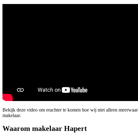
Bekijk deze video om erachter te komen hoe wij niet alleen meerwaar
makelaar.
Waarom makelaar Hapert